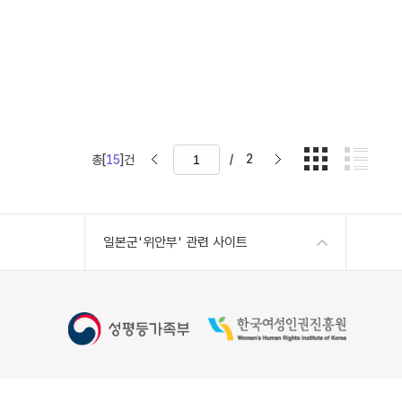
/
2
총[
15
]건
일본군'위안부' 관련 사이트