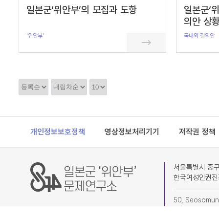
일본군‘위안부’의 모집과 도항
일본군‘위
의안 상황
'위안부'
국내외 결의안
정
정
정
렬
렬
렬
순
갯
서
수
Footer
개인정보보호정책
영상정보처리기기
저작권 정책
서울특별시 중구 
한국여성인권진
50, Seosomun-
4F) Research I
(subdivision o