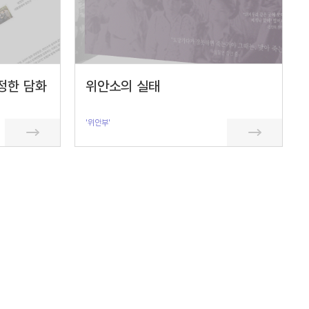
정한 담화
위안소의 실태
'위안부'