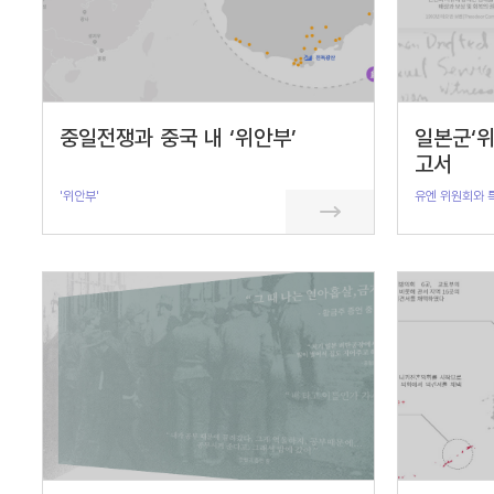
중일전쟁과 중국 내 ‘위안부’
일본군‘위
고서
'위안부'
유엔 위원회와 