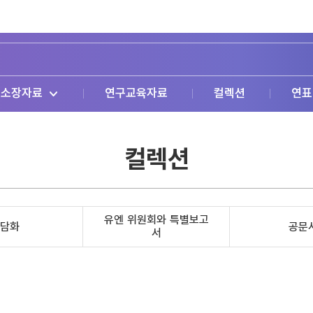
소장자료
연구교육자료
컬렉션
연표
컬렉션
유엔 위원회와 특별보고
담화
공문
서