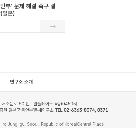
안부’ 문제 해결 촉구 결
(일본)
연구소 소개
서소문로 50 센트럴플레이스 4층(04505)
흥원 일본군‘위안부’문제연구소
TEL 02-6363-8374, 8371
ro Jung-gu, Seoul, Republic of Korea(Central Place
nstitute on Japanese Military Sexual Slavery
f Women’s Human Rights Institute of Korea)