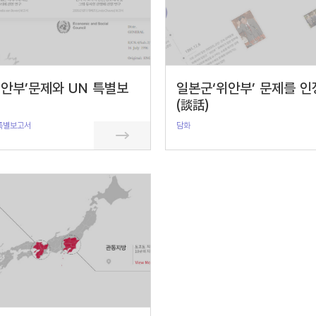
안부’문제와 UN 특별보
일본군‘위안부’ 문제를 인
(談話)
특별보고서
담화