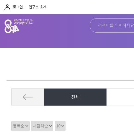
주
본
하
메
문
단
로그인
연구소 소개
뉴
바
바
바
로
로
로
가
가
가
기
기
기
전체
정
정
정
렬
렬
렬
순
갯