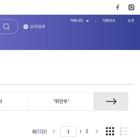
커뮤니티
기증안내
소개
상세검색
서
'위안부'
국내외 결의
/
2
총[
15
]건