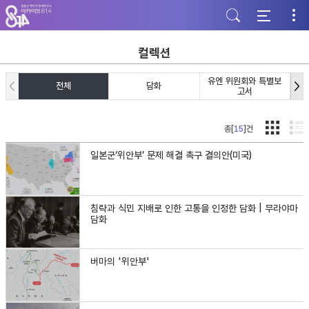
주
본
하
메
문
단
뉴
바
바
바
로
로
로
가
가
컬렉션
가
기
기
기
유엔 위원회와 특별보
전체
담화
고서
총[
15
]건
일본군‘위안부’ 문제 해결 촉구 결의안(미국)
침략과 식민 지배로 인한 고통을 인정한 담화 | 무라야마
담화
버마의 '위안부'