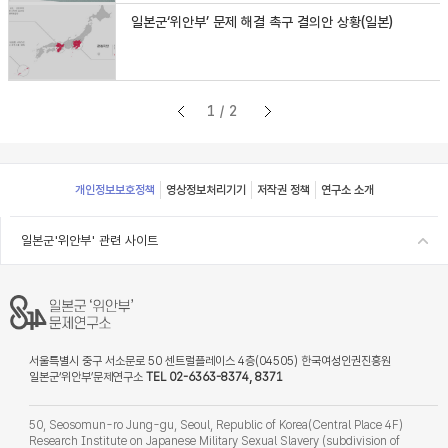
일본군‘위안부’ 문제 해결 촉구 결의안 상황(일본)
1/2
Footer
개인정보보호정책
영상정보처리기기
저작권 정책
연구소 소개
일본군'위안부' 관련 사이트
서울특별시 중구 서소문로 50 센트럴플레이스 4층(04505) 한국여성인권진흥원
일본군‘위안부’문제연구소
TEL 02-6363-8374, 8371
50, Seosomun-ro Jung-gu, Seoul, Republic of Korea(Central Place 4F)
Research Institute on Japanese Military Sexual Slavery (subdivision of