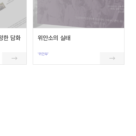
정한 담화
위안소의 실태
'위안부'