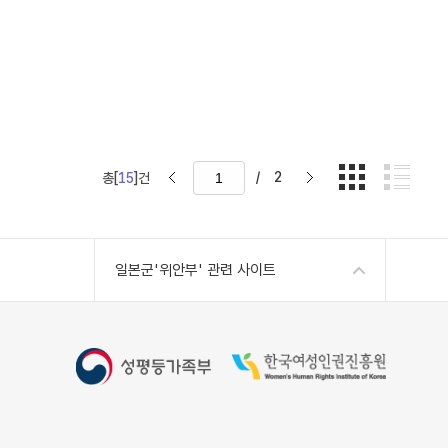
/
2
총[
15
]건
일본군'위안부' 관련 사이트