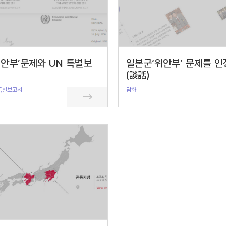
안부’문제와 UN 특별보
일본군‘위안부’ 문제를 인
(談話)
특별보고서
담화