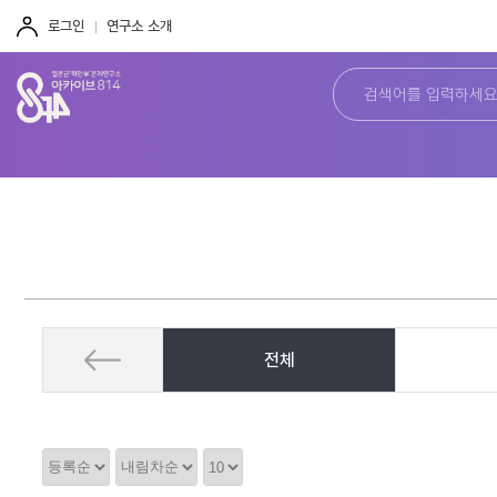
주
본
하
메
문
단
로그인
연구소 소개
뉴
바
바
바
로
로
로
가
가
가
기
기
기
전체
정
정
정
렬
렬
렬
순
갯