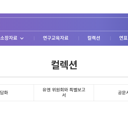
소장자료
연구교육자료
컬렉션
연표
컬렉션
유엔 위원회와 특별보고
담화
공문
서