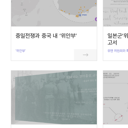
중일전쟁과 중국 내 ‘위안부’
일본군‘위
고서
'위안부'
유엔 위원회와 