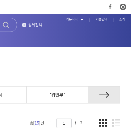
커뮤니티
기증안내
소개
상세검색
서
'위안부'
국내외 결의
/
2
총[
15
]건