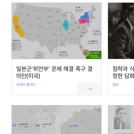
서
수
일본군‘위안부’ 문제 해결 촉구 결
침략과 식
의안(미국)
정한 담화
국내외 결의안
담화