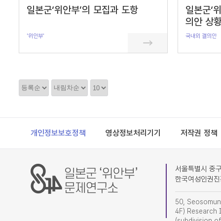
일본군‘위안부’의 모집과 도항
일본군‘위
의안 상황
'위안부'
국내외 결의안
정
정
정
렬
렬
렬
순
갯
서
수
Footer
개인정보보호정책
영상정보처리기기
저작권 정책
서울특별시 중구 
한국여성인권진
50, Seosomun-
4F) Research I
(subdivision o