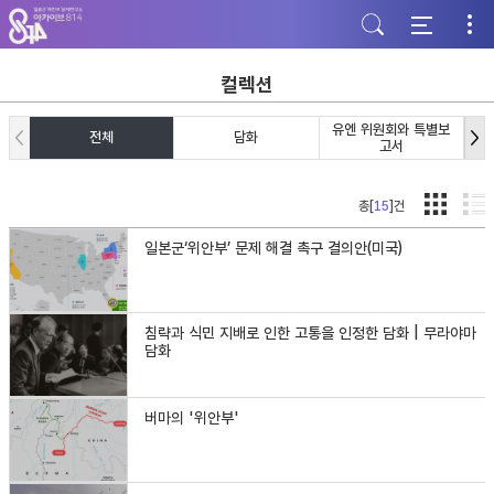
주
본
하
메
문
단
뉴
바
바
바
로
로
로
가
가
컬렉션
가
기
기
기
유엔 위원회와 특별보
전체
담화
고서
총[
15
]건
일본군‘위안부’ 문제 해결 촉구 결의안(미국)
침략과 식민 지배로 인한 고통을 인정한 담화 | 무라야마
담화
버마의 '위안부'