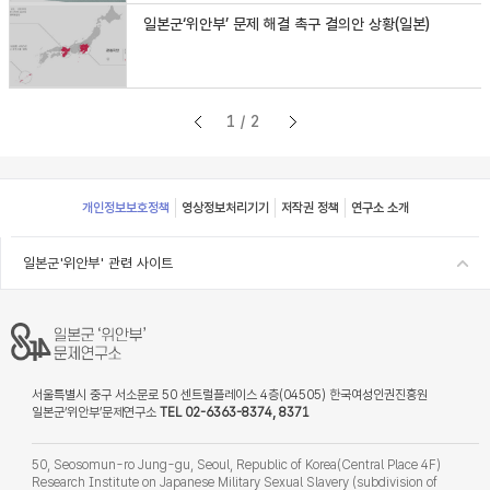
일본군‘위안부’ 문제 해결 촉구 결의안 상황(일본)
1/2
Footer
개인정보보호정책
영상정보처리기기
저작권 정책
연구소 소개
일본군'위안부' 관련 사이트
서울특별시 중구 서소문로 50 센트럴플레이스 4층(04505) 한국여성인권진흥원
일본군‘위안부’문제연구소
TEL 02-6363-8374, 8371
50, Seosomun-ro Jung-gu, Seoul, Republic of Korea(Central Place 4F)
Research Institute on Japanese Military Sexual Slavery (subdivision of