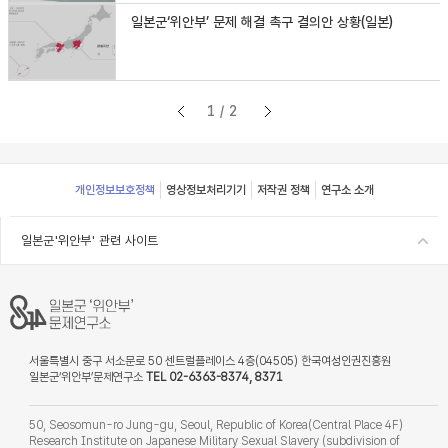
일본군‘위안부’ 문제 해결 촉구 결의안 상황(일본)
1/2
Footer
개인정보보호정책
영상정보처리기기
저작권 정책
연구소 소개
일본군'위안부' 관련 사이트
서울특별시 중구 서소문로 50 센트럴플레이스 4층(04505) 한국여성인권진흥원
일본군‘위안부’문제연구소
TEL 02-6363-8374, 8371
50, Seosomun-ro Jung-gu, Seoul, Republic of Korea(Central Place 4F)
Research Institute on Japanese Military Sexual Slavery (subdivision of