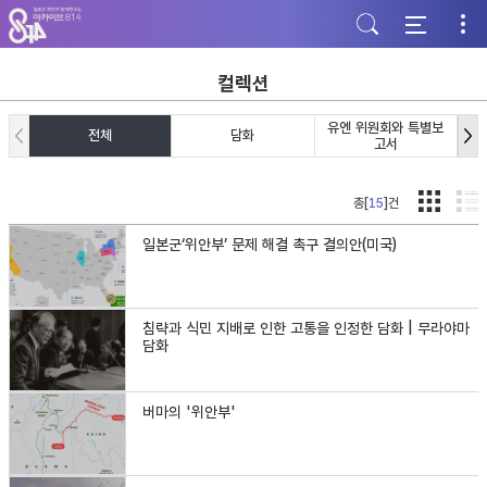
주
본
하
메
문
단
뉴
바
바
바
로
로
로
가
가
컬렉션
가
기
기
기
유엔 위원회와 특별보
전체
담화
고서
총[
15
]건
일본군‘위안부’ 문제 해결 촉구 결의안(미국)
침략과 식민 지배로 인한 고통을 인정한 담화 | 무라야마
담화
버마의 '위안부'