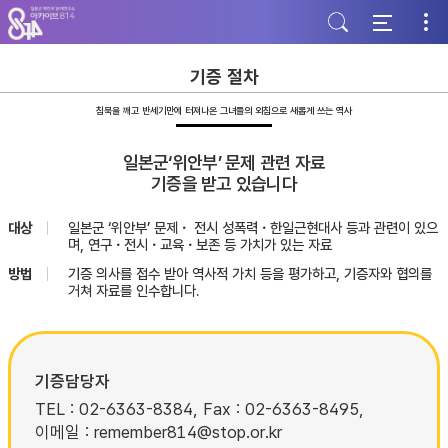
주
본
하
메
문
단
뉴
바
바
바
로
로
로
가
가
기증 절차
가
기
기
기
침묵을 깨고 반세기만에 터져나온 그녀들의 외침으로 새롭게 쓰는 역사
일본군‘위안부’ 문제 관련 자료
기증을 받고 있습니다
대상
일본군 ‘위안부’ 문제・ 전시 성폭력・한일근현대사 등과 관련이 있으
며, 연구・전시・교육・보존 등 가치가 있는 자료
방법
기증 의사를 접수 받아 역사적 가치 등을 평가하고, 기증자와 협의를
거쳐 자료를 인수합니다.
기증담당자
TEL : 02-6363-8384, Fax : 02-6363-8495,
이메일 : remember814@stop.or.kr