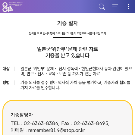
주
본
하
메
문
단
뉴
바
바
바
로
로
로
가
가
기증 절차
가
기
기
기
침묵을 깨고 반세기만에 터져나온 그녀들의 외침으로 새롭게 쓰는 역사
일본군‘위안부’ 문제 관련 자료
기증을 받고 있습니다
대상
일본군 ‘위안부’ 문제・ 전시 성폭력・한일근현대사 등과 관련이 있으
며, 연구・전시・교육・보존 등 가치가 있는 자료
방법
기증 의사를 접수 받아 역사적 가치 등을 평가하고, 기증자와 협의를
거쳐 자료를 인수합니다.
기증담당자
TEL : 02-6363-8384, Fax : 02-6363-8495,
이메일 : remember814@stop.or.kr