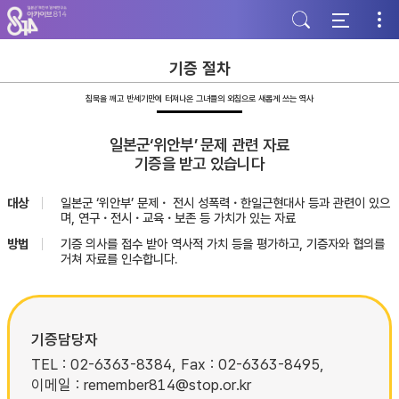
주
본
하
메
문
단
뉴
바
바
바
로
로
로
가
가
기증 절차
가
기
기
기
침묵을 깨고 반세기만에 터져나온 그녀들의 외침으로 새롭게 쓰는 역사
일본군‘위안부’ 문제 관련 자료
기증을 받고 있습니다
대상
일본군 ‘위안부’ 문제・ 전시 성폭력・한일근현대사 등과 관련이 있으
며, 연구・전시・교육・보존 등 가치가 있는 자료
방법
기증 의사를 접수 받아 역사적 가치 등을 평가하고, 기증자와 협의를
거쳐 자료를 인수합니다.
기증담당자
TEL : 02-6363-8384, Fax : 02-6363-8495,
이메일 : remember814@stop.or.kr