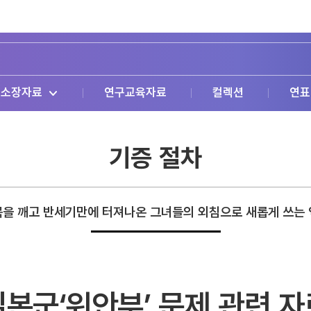
소장자료
연구교육자료
컬렉션
연표
기증 절차
을 깨고 반세기만에 터져나온 그녀들의 외침으로 새롭게 쓰는
일본군‘위안부’ 문제 관련 자