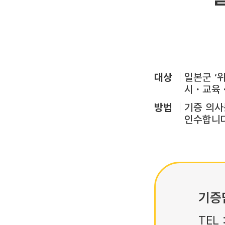
대상
일본군 ‘
시・교육・
방법
기증 의사
인수합니다
기증
TEL 