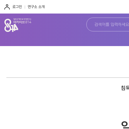
주
본
하
메
문
단
로그인
연구소 소개
뉴
바
바
바
로
로
로
가
가
가
기
기
기
침묵