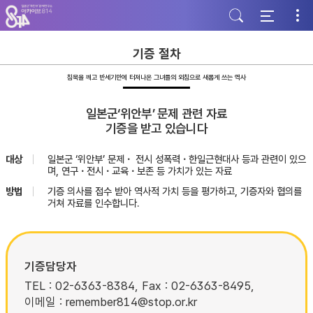
주
본
하
메
문
단
뉴
바
바
바
로
로
로
가
가
기증 절차
가
기
기
기
침묵을 깨고 반세기만에 터져나온 그녀들의 외침으로 새롭게 쓰는 역사
일본군‘위안부’ 문제 관련 자료
기증을 받고 있습니다
대상
일본군 ‘위안부’ 문제・ 전시 성폭력・한일근현대사 등과 관련이 있으
며, 연구・전시・교육・보존 등 가치가 있는 자료
방법
기증 의사를 접수 받아 역사적 가치 등을 평가하고, 기증자와 협의를
거쳐 자료를 인수합니다.
기증담당자
TEL : 02-6363-8384, Fax : 02-6363-8495,
이메일 : remember814@stop.or.kr