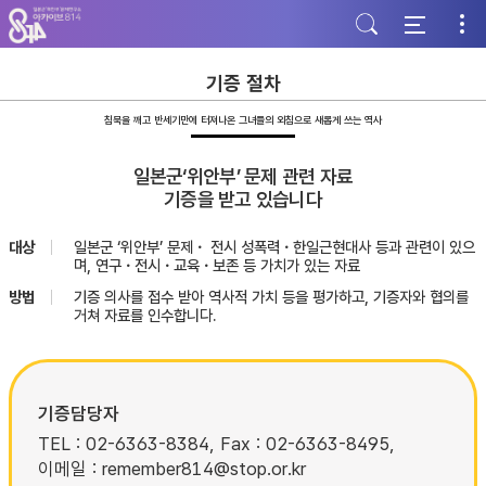
주
본
하
메
문
단
뉴
바
바
바
로
로
로
가
가
기증 절차
가
기
기
기
침묵을 깨고 반세기만에 터져나온 그녀들의 외침으로 새롭게 쓰는 역사
일본군‘위안부’ 문제 관련 자료
기증을 받고 있습니다
대상
일본군 ‘위안부’ 문제・ 전시 성폭력・한일근현대사 등과 관련이 있으
며, 연구・전시・교육・보존 등 가치가 있는 자료
방법
기증 의사를 접수 받아 역사적 가치 등을 평가하고, 기증자와 협의를
거쳐 자료를 인수합니다.
기증담당자
TEL : 02-6363-8384, Fax : 02-6363-8495,
이메일 : remember814@stop.or.kr