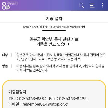
주
본
하
메
문
단
뉴
바
바
바
로
로
로
가
가
기증 절차
가
기
기
기
침묵을 깨고 반세기만에 터져나온 그녀들의 외침으로 새롭게 쓰는 역사
일본군‘위안부’ 문제 관련 자료
기증을 받고 있습니다
대상
일본군 ‘위안부’ 문제・ 전시 성폭력・한일근현대사 등과 관련이 있으
며, 연구・전시・교육・보존 등 가치가 있는 자료
방법
기증 의사를 접수 받아 역사적 가치 등을 평가하고, 기증자와 협의를
거쳐 자료를 인수합니다.
기증담당자
TEL : 02-6363-8384, Fax : 02-6363-8495,
이메일 : remember814@stop.or.kr