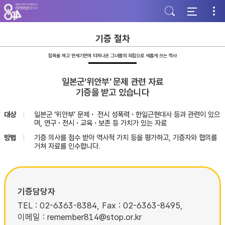
주
본
하
메
문
단
뉴
바
바
바
로
로
로
가
가
기증 절차
가
기
기
기
침묵을 깨고 반세기만에 터져나온 그녀들의 외침으로 새롭게 쓰는 역사
일본군‘위안부’ 문제 관련 자료
기증을 받고 있습니다
대상
일본군 ‘위안부’ 문제・ 전시 성폭력・한일근현대사 등과 관련이 있으
며, 연구・전시・교육・보존 등 가치가 있는 자료
방법
기증 의사를 접수 받아 역사적 가치 등을 평가하고, 기증자와 협의를
거쳐 자료를 인수합니다.
기증담당자
TEL : 02-6363-8384, Fax : 02-6363-8495,
이메일 : remember814@stop.or.kr