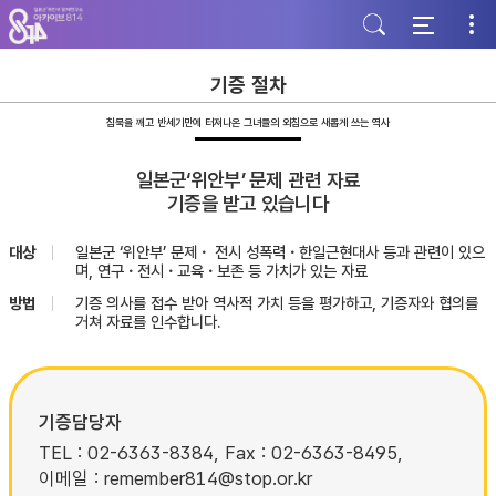
주
본
하
메
문
단
뉴
바
바
바
로
로
로
가
가
기증 절차
가
기
기
기
침묵을 깨고 반세기만에 터져나온 그녀들의 외침으로 새롭게 쓰는 역사
일본군‘위안부’ 문제 관련 자료
기증을 받고 있습니다
대상
일본군 ‘위안부’ 문제・ 전시 성폭력・한일근현대사 등과 관련이 있으
며, 연구・전시・교육・보존 등 가치가 있는 자료
방법
기증 의사를 접수 받아 역사적 가치 등을 평가하고, 기증자와 협의를
거쳐 자료를 인수합니다.
기증담당자
TEL : 02-6363-8384, Fax : 02-6363-8495,
이메일 : remember814@stop.or.kr