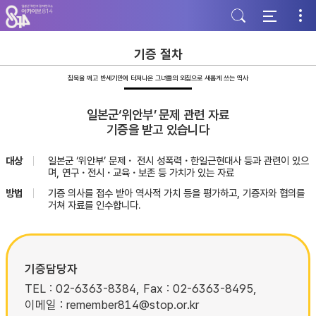
주
본
하
메
문
단
뉴
바
바
바
로
로
로
가
가
기증 절차
가
기
기
기
침묵을 깨고 반세기만에 터져나온 그녀들의 외침으로 새롭게 쓰는 역사
일본군‘위안부’ 문제 관련 자료
기증을 받고 있습니다
대상
일본군 ‘위안부’ 문제・ 전시 성폭력・한일근현대사 등과 관련이 있으
며, 연구・전시・교육・보존 등 가치가 있는 자료
방법
기증 의사를 접수 받아 역사적 가치 등을 평가하고, 기증자와 협의를
거쳐 자료를 인수합니다.
기증담당자
TEL : 02-6363-8384, Fax : 02-6363-8495,
이메일 : remember814@stop.or.kr