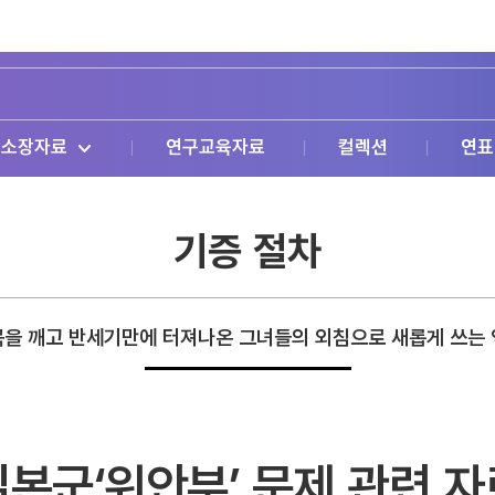
소장자료
연구교육자료
컬렉션
연표
기증 절차
을 깨고 반세기만에 터져나온 그녀들의 외침으로 새롭게 쓰는
일본군‘위안부’ 문제 관련 자