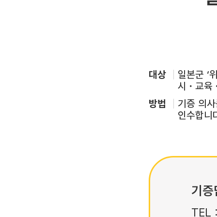
대상
일본군 ‘
시・교육・
방법
기증 의사
인수합니다
기증
TEL 