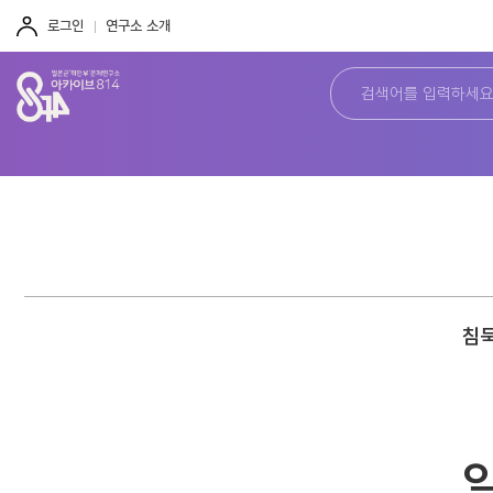
주
본
하
메
문
단
로그인
연구소 소개
뉴
바
바
바
로
로
로
가
가
가
기
기
기
침묵