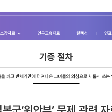
소장자료
연구교육자료
컬렉션
연표
기증 절차
을 깨고 반세기만에 터져나온 그녀들의 외침으로 새롭게 쓰는
일본군‘위안부’ 문제 관련 자