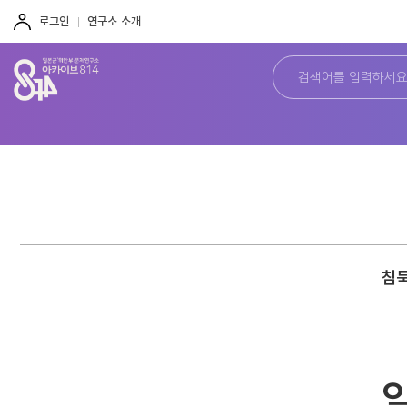
주
본
하
메
문
단
로그인
연구소 소개
뉴
바
바
바
로
로
로
가
가
가
기
기
기
침묵