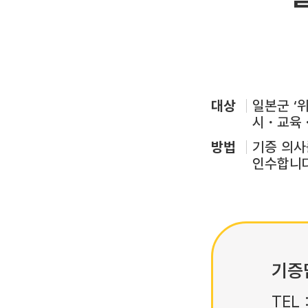
대상
일본군 ‘
시・교육・
방법
기증 의사
인수합니다
기증
TEL 