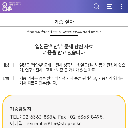
주
본
하
메
문
단
뉴
바
바
바
로
로
로
가
가
기증 절차
가
기
기
기
침묵을 깨고 반세기만에 터져나온 그녀들의 외침으로 새롭게 쓰는 역사
일본군‘위안부’ 문제 관련 자료
기증을 받고 있습니다
대상
일본군 ‘위안부’ 문제・ 전시 성폭력・한일근현대사 등과 관련이 있으
며, 연구・전시・교육・보존 등 가치가 있는 자료
방법
기증 의사를 접수 받아 역사적 가치 등을 평가하고, 기증자와 협의를
거쳐 자료를 인수합니다.
기증담당자
TEL : 02-6363-8384, Fax : 02-6363-8495,
이메일 : remember814@stop.or.kr