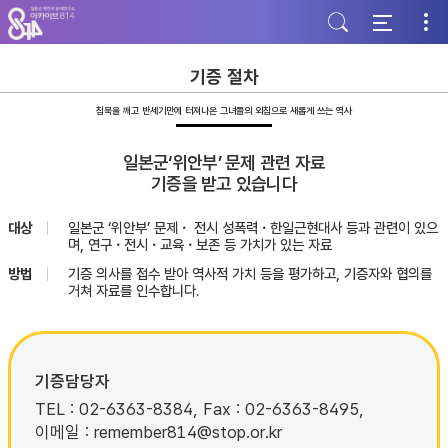
주
본
하
메
문
단
뉴
바
바
바
로
로
로
가
가
기증 절차
가
기
기
기
침묵을 깨고 반세기만에 터져나온 그녀들의 외침으로 새롭게 쓰는 역사
일본군‘위안부’ 문제 관련 자료
기증을 받고 있습니다
대상
일본군 ‘위안부’ 문제・ 전시 성폭력・한일근현대사 등과 관련이 있으
며, 연구・전시・교육・보존 등 가치가 있는 자료
방법
기증 의사를 접수 받아 역사적 가치 등을 평가하고, 기증자와 협의를
거쳐 자료를 인수합니다.
기증담당자
TEL : 02-6363-8384, Fax : 02-6363-8495,
이메일 : remember814@stop.or.kr