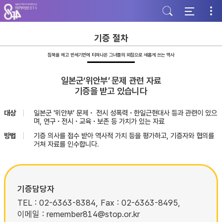
주
본
하
메
문
단
뉴
바
바
바
로
로
로
가
가
기증 절차
가
기
기
기
침묵을 깨고 반세기만에 터져나온 그녀들의 외침으로 새롭게 쓰는 역사
일본군‘위안부’ 문제 관련 자료
기증을 받고 있습니다
대상
일본군 ‘위안부’ 문제・ 전시 성폭력・한일근현대사 등과 관련이 있으
며, 연구・전시・교육・보존 등 가치가 있는 자료
방법
기증 의사를 접수 받아 역사적 가치 등을 평가하고, 기증자와 협의를
거쳐 자료를 인수합니다.
기증담당자
TEL : 02-6363-8384, Fax : 02-6363-8495,
이메일 : remember814@stop.or.kr