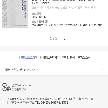
1948~1992
일본 국회회의록으로 보는 일본군 '위안부' 문제 1948~1992
생산일자
2022-12-05
생산기관(생산자)
한국여성인권진흥원 일본군'위안부'문제연구소 엮음, 변은진, 장순순, 이태규 옮김
1/1
Footer
개인정보보호정책
영상정보처리기기
저작권 정책
연구소 소개
일본군'위안부' 관련 사이트
서울특별시 중구 서소문로 50 센트럴플레이스 4층(04505) 한국여성인권진흥원
일본군‘위안부’문제연구소
TEL 02-6363-8374, 8371