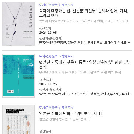
도서/간행물류 > 발행도서
폭력에 대항하는 법: 일본군'위안부' 문제와 언어, 기억,
그리고 연대
폭력에 대항하는 법: 일본군'위안부' 문제와 언어, 기억, 그리고 연대
생산일자
2024-11-08
생산기관(생산자)
한국여성인권진흥원, 일본군'위안부'문제연구소, 도미야마 이치로, 니콜라 헨리, 송혜림, 문지희, 임우경, 임경화, 심아정, 마치다 타카시, 정용숙, 헬렌 스캔런
도서/간행물류 > 발행도서
덧칠된 기록에서 찾은 이름들 : 일본군'위안부' 관련 명부
분석
덧칠된 기록에서 찾은 이름들 : 일본군'위안부' 관련 명부 분석
생산일자
2019-11-25
생산기관(생산자)
일본인'위안부'문제연구소 편 ;글쓴이: 강정숙,서민교,쑤즈량,천리페이,윤명숙,최종길,한혜인
도서/간행물류 > 발행도서
일본군 전범이 말하는 '위안부' 문제 Ⅱ
일본군 전범이 말하는 '위안부' 문제 Ⅱ
생산일자