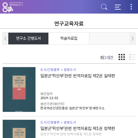
주
본
하
메
문
단
뉴
바
바
바
로
로
로
가
가
연구교육자료
가
기
기
기
연구소 간행도서
학술자료집
총[
10
]건
도서/간행물류 > 발행도서
일본군‘위안부’관련 번역자료집 제2권 실태편
생산일자
2019-12-01
생산기관(생산자)
한국여성인권진흥원 일본군'위안부'문제연구소
도서/간행물류 > 발행도서
일본군‘위안부’관련 번역자료집 제1권 정책편
일본군‘위안부’관련 번역자료집 제1권 정책편