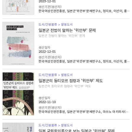
2023-12-01
생산기관(생산자)
한국여성인권진흥원, 일본군'위안부'문제연구소, 정지호, 이선이, 홍영미, 김승래
도서/간행물류 > 발행도서
일본군 전범이 말하는 '위안부' 문제
일본군 전범이 말하는 '위안부' 문제
생산일자
2022-12-01
생산기관(생산자)
한국여성인권진흥원, 일본군'위안부'문제연구소, 정지호, 이선이, 홍영미, 김승래
도서/간행물류 > 발행도서
일본군의 동티모르 점령과 '위안부' 제도
일본군의 동티모르 점령과 '위안부' 제도
생산일자
2022-11-10
생산기관(생산자)
한국여성인권진흥원, 일본군'위안부'문제연구소, 마쓰노 아키히사(松野明久), 이승희
도서/간행물류 > 발행도서
일본 국회회의록으로 보는 일본군 '위안부' 문제