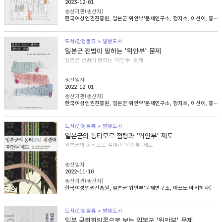
2023-12-01
생산기관(생산자)
한국여성인권진흥원, 일본군'위안부'문제연구소, 정지호, 이선이, 홍영미, 김승래
도서/간행물류 > 발행도서
일본군 전범이 말하는 '위안부' 문제
일본군 전범이 말하는 '위안부' 문제
생산일자
2022-12-01
생산기관(생산자)
한국여성인권진흥원, 일본군'위안부'문제연구소, 정지호, 이선이, 홍영미, 김승래
도서/간행물류 > 발행도서
일본군의 동티모르 점령과 '위안부' 제도
일본군의 동티모르 점령과 '위안부' 제도
생산일자
2022-11-10
생산기관(생산자)
한국여성인권진흥원, 일본군'위안부'문제연구소, 마쓰노 아키히사(松野明久), 이승희
도서/간행물류 > 발행도서
일본 국회회의록으로 보는 일본군 '위안부' 문제