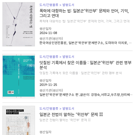
도서/간행물류 > 발행도서
폭력에 대항하는 법: 일본군'위안부' 문제와 언어, 기억,
그리고 연대
폭력에 대항하는 법: 일본군'위안부' 문제와 언어, 기억, 그리고 연대
생산일자
2024-11-08
생산기관(생산자)
한국여성인권진흥원, 일본군'위안부'문제연구소, 도미야마 이치로, 니콜라 헨리, 송혜림, 문지희, 임우경, 임경화, 심아정, 마치다 타카시, 정용숙, 헬렌 스캔런
도서/간행물류 > 발행도서
덧칠된 기록에서 찾은 이름들 : 일본군'위안부' 관련 명부
분석
덧칠된 기록에서 찾은 이름들 : 일본군'위안부' 관련 명부 분석
생산일자
2019-11-25
생산기관(생산자)
일본인'위안부'문제연구소 편 ;글쓴이: 강정숙,서민교,쑤즈량,천리페이,윤명숙,최종길,한혜인
도서/간행물류 > 발행도서
일본군 전범이 말하는 '위안부' 문제 Ⅱ
일본군 전범이 말하는 '위안부' 문제 Ⅱ
생산일자