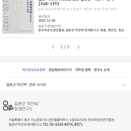
1948~1992
일본 국회회의록으로 보는 일본군 '위안부' 문제 1948~1992
생산일자
2022-12-05
생산기관(생산자)
한국여성인권진흥원 일본군'위안부'문제연구소 엮음, 변은진, 장순순, 이태규 옮김
1/1
Footer
개인정보보호정책
영상정보처리기기
저작권 정책
연구소 소개
일본군'위안부' 관련 사이트
서울특별시 중구 서소문로 50 센트럴플레이스 4층(04505) 한국여성인권진흥원
일본군‘위안부’문제연구소
TEL 02-6363-8374, 8371