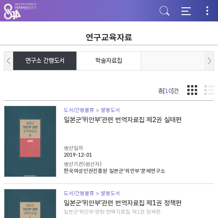
주
본
하
메
문
단
뉴
바
바
바
로
로
로
가
가
연구교육자료
가
기
기
기
연구소 간행도서
학술자료집
총[
10
]건
도서/간행물류 > 발행도서
일본군‘위안부’관련 번역자료집 제2권 실태편
생산일자
2019-12-01
생산기관(생산자)
한국여성인권진흥원 일본군'위안부'문제연구소
도서/간행물류 > 발행도서
일본군‘위안부’관련 번역자료집 제1권 정책편
일본군‘위안부’관련 번역자료집 제1권 정책편