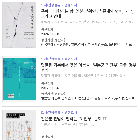
도서/간행물류 > 발행도서
폭력에 대항하는 법: 일본군'위안부' 문제와 언어, 기억,
그리고 연대
폭력에 대항하는 법: 일본군'위안부' 문제와 언어, 기억, 그리고 연대
생산일자
2024-11-08
생산기관(생산자)
한국여성인권진흥원, 일본군'위안부'문제연구소, 도미야마 이치로, 니콜라 헨리, 송혜림, 문지희, 임우경, 임경화, 심아정, 마치다 타카시, 정용숙, 헬렌 스캔런
도서/간행물류 > 발행도서
덧칠된 기록에서 찾은 이름들 : 일본군'위안부' 관련 명부
분석
덧칠된 기록에서 찾은 이름들 : 일본군'위안부' 관련 명부 분석
생산일자
2019-11-25
생산기관(생산자)
일본인'위안부'문제연구소 편 ;글쓴이: 강정숙,서민교,쑤즈량,천리페이,윤명숙,최종길,한혜인
도서/간행물류 > 발행도서
일본군 전범이 말하는 '위안부' 문제 Ⅱ
일본군 전범이 말하는 '위안부' 문제 Ⅱ
생산일자