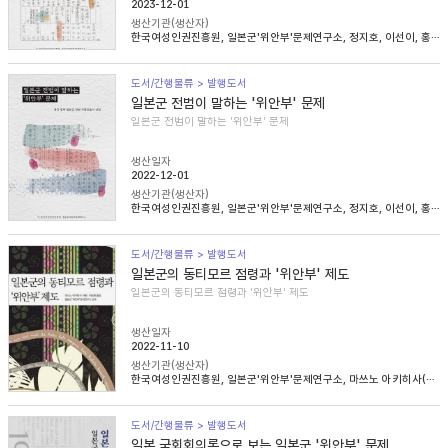
2023-12-01
생산기관(생산자)
한국여성인권진흥원, 일본군'위안부'문제연구소, 정지호, 이선이, 홍영미, 김승래
도서/간행물류 > 발행도서
일본군 전범이 말하는 '위안부' 문제
일본군 전범이 말하는 '위안부' 문제
생산일자
2022-12-01
생산기관(생산자)
한국여성인권진흥원, 일본군'위안부'문제연구소, 정지호, 이선이, 홍영미, 김승래
도서/간행물류 > 발행도서
일본군의 동티모르 점령과 '위안부' 제도
일본군의 동티모르 점령과 '위안부' 제도
생산일자
2022-11-10
생산기관(생산자)
한국여성인권진흥원, 일본군'위안부'문제연구소, 마쓰노 아키히사(松野明久), 이승희
도서/간행물류 > 발행도서
일본 국회회의록으로 보는 일본군 '위안부' 문제