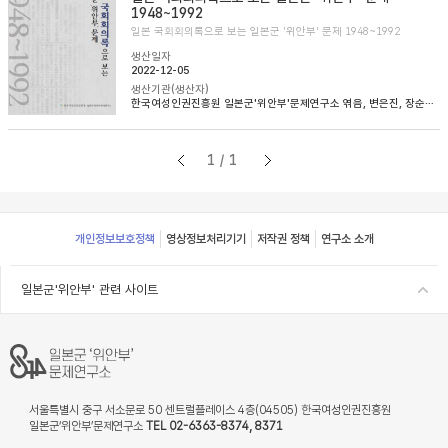
1948~1992
일본 국회회의록으로 보는 일본군 '위안부' 문제 1948~1992
생산일자
2022-12-05
생산기관(생산자)
한국여성인권진흥원 일본군'위안부'문제연구소 엮음, 변은진, 장순순, 이태규 옮김
1/1
Footer
개인정보보호정책
영상정보처리기기
저작권 정책
연구소 소개
일본군'위안부' 관련 사이트
서울특별시 중구 서소문로 50 센트럴플레이스 4층(04505) 한국여성인권진흥원
일본군‘위안부’문제연구소
TEL 02-6363-8374, 8371