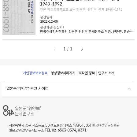
1948~1992
일본 국회회의록으로 보는 일본군 '위안부' 문제 1948~1992
생산일자
2022-12-05
생산기관(생산자)
한국여성인권진흥원 일본군'위안부'문제연구소 엮음, 변은진, 장순순, 이태규 옮김
1/1
Footer
개인정보보호정책
영상정보처리기기
저작권 정책
연구소 소개
일본군'위안부' 관련 사이트
서울특별시 중구 서소문로 50 센트럴플레이스 4층(04505) 한국여성인권진흥원
일본군‘위안부’문제연구소
TEL 02-6363-8374, 8371