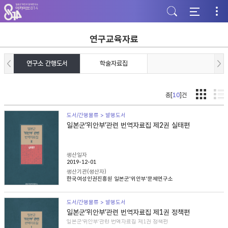
주
본
하
메
문
단
뉴
바
바
바
로
로
로
가
가
연구교육자료
가
기
기
기
연구소 간행도서
학술자료집
총[
10
]건
도서/간행물류 > 발행도서
일본군‘위안부’관련 번역자료집 제2권 실태편
생산일자
2019-12-01
생산기관(생산자)
한국여성인권진흥원 일본군'위안부'문제연구소
도서/간행물류 > 발행도서
일본군‘위안부’관련 번역자료집 제1권 정책편
일본군‘위안부’관련 번역자료집 제1권 정책편