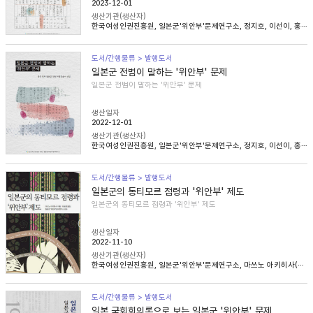
2023-12-01
생산기관(생산자)
한국여성인권진흥원, 일본군'위안부'문제연구소, 정지호, 이선이, 홍영미, 김승래
도서/간행물류 > 발행도서
일본군 전범이 말하는 '위안부' 문제
일본군 전범이 말하는 '위안부' 문제
생산일자
2022-12-01
생산기관(생산자)
한국여성인권진흥원, 일본군'위안부'문제연구소, 정지호, 이선이, 홍영미, 김승래
도서/간행물류 > 발행도서
일본군의 동티모르 점령과 '위안부' 제도
일본군의 동티모르 점령과 '위안부' 제도
생산일자
2022-11-10
생산기관(생산자)
한국여성인권진흥원, 일본군'위안부'문제연구소, 마쓰노 아키히사(松野明久), 이승희
도서/간행물류 > 발행도서
일본 국회회의록으로 보는 일본군 '위안부' 문제