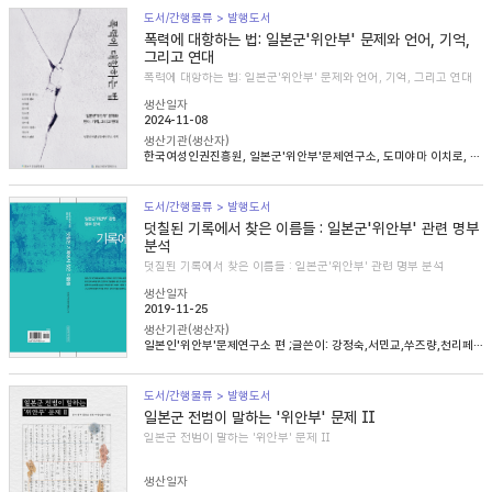
도서/간행물류 > 발행도서
폭력에 대항하는 법: 일본군'위안부' 문제와 언어, 기억,
그리고 연대
폭력에 대항하는 법: 일본군'위안부' 문제와 언어, 기억, 그리고 연대
생산일자
2024-11-08
생산기관(생산자)
한국여성인권진흥원, 일본군'위안부'문제연구소, 도미야마 이치로, 니콜라 헨리, 송혜림, 문지희, 임우경, 임경화, 심아정, 마치다 타카시, 정용숙, 헬렌 스캔런
도서/간행물류 > 발행도서
덧칠된 기록에서 찾은 이름들 : 일본군'위안부' 관련 명부
분석
덧칠된 기록에서 찾은 이름들 : 일본군'위안부' 관련 명부 분석
생산일자
2019-11-25
생산기관(생산자)
일본인'위안부'문제연구소 편 ;글쓴이: 강정숙,서민교,쑤즈량,천리페이,윤명숙,최종길,한혜인
도서/간행물류 > 발행도서
일본군 전범이 말하는 '위안부' 문제 Ⅱ
일본군 전범이 말하는 '위안부' 문제 Ⅱ
생산일자