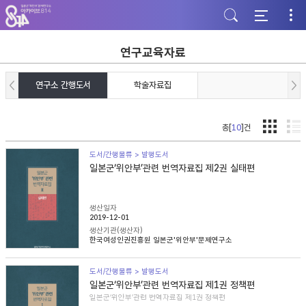
주
본
하
메
문
단
뉴
바
바
바
로
로
로
가
가
연구교육자료
가
기
기
기
연구소 간행도서
학술자료집
총[
10
]건
도서/간행물류 > 발행도서
일본군‘위안부’관련 번역자료집 제2권 실태편
생산일자
2019-12-01
생산기관(생산자)
한국여성인권진흥원 일본군'위안부'문제연구소
도서/간행물류 > 발행도서
일본군‘위안부’관련 번역자료집 제1권 정책편
일본군‘위안부’관련 번역자료집 제1권 정책편