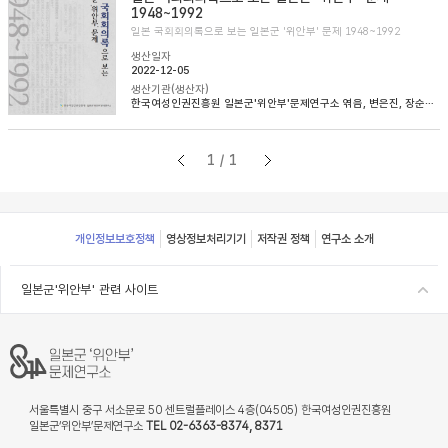
1948~1992
일본 국회회의록으로 보는 일본군 '위안부' 문제 1948~1992
생산일자
2022-12-05
생산기관(생산자)
한국여성인권진흥원 일본군'위안부'문제연구소 엮음, 변은진, 장순순, 이태규 옮김
1/1
Footer
개인정보보호정책
영상정보처리기기
저작권 정책
연구소 소개
일본군'위안부' 관련 사이트
서울특별시 중구 서소문로 50 센트럴플레이스 4층(04505) 한국여성인권진흥원
일본군‘위안부’문제연구소
TEL 02-6363-8374, 8371