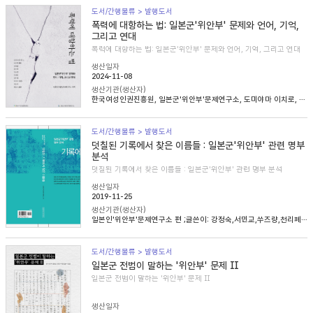
도서/간행물류 > 발행도서
폭력에 대항하는 법: 일본군'위안부' 문제와 언어, 기억,
그리고 연대
폭력에 대항하는 법: 일본군'위안부' 문제와 언어, 기억, 그리고 연대
생산일자
2024-11-08
생산기관(생산자)
한국여성인권진흥원, 일본군'위안부'문제연구소, 도미야마 이치로, 니콜라 헨리, 송혜림, 문지희, 임우경, 임경화, 심아정, 마치다 타카시, 정용숙, 헬렌 스캔런
도서/간행물류 > 발행도서
덧칠된 기록에서 찾은 이름들 : 일본군'위안부' 관련 명부
분석
덧칠된 기록에서 찾은 이름들 : 일본군'위안부' 관련 명부 분석
생산일자
2019-11-25
생산기관(생산자)
일본인'위안부'문제연구소 편 ;글쓴이: 강정숙,서민교,쑤즈량,천리페이,윤명숙,최종길,한혜인
도서/간행물류 > 발행도서
일본군 전범이 말하는 '위안부' 문제 Ⅱ
일본군 전범이 말하는 '위안부' 문제 Ⅱ
생산일자