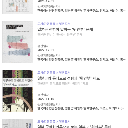
2023-12-01
생산기관(생산자)
한국여성인권진흥원, 일본군'위안부'문제연구소, 정지호, 이선이, 홍영미, 김승래
도서/간행물류 > 발행도서
일본군 전범이 말하는 '위안부' 문제
일본군 전범이 말하는 '위안부' 문제
생산일자
2022-12-01
생산기관(생산자)
한국여성인권진흥원, 일본군'위안부'문제연구소, 정지호, 이선이, 홍영미, 김승래
도서/간행물류 > 발행도서
일본군의 동티모르 점령과 '위안부' 제도
일본군의 동티모르 점령과 '위안부' 제도
생산일자
2022-11-10
생산기관(생산자)
한국여성인권진흥원, 일본군'위안부'문제연구소, 마쓰노 아키히사(松野明久), 이승희
도서/간행물류 > 발행도서
일본 국회회의록으로 보는 일본군 '위안부' 문제