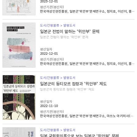
2023-12-01
생산기관(생산자)
한국여성인권진흥원, 일본군'위안부'문제연구소, 정지호, 이선이, 홍영미, 김승래
도서/간행물류 > 발행도서
일본군 전범이 말하는 '위안부' 문제
일본군 전범이 말하는 '위안부' 문제
생산일자
2022-12-01
생산기관(생산자)
한국여성인권진흥원, 일본군'위안부'문제연구소, 정지호, 이선이, 홍영미, 김승래
도서/간행물류 > 발행도서
일본군의 동티모르 점령과 '위안부' 제도
일본군의 동티모르 점령과 '위안부' 제도
생산일자
2022-11-10
생산기관(생산자)
한국여성인권진흥원, 일본군'위안부'문제연구소, 마쓰노 아키히사(松野明久), 이승희
도서/간행물류 > 발행도서
일본 국회회의록으로 보는 일본군 '위안부' 문제