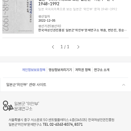
1948~1992
일본 국회회의록으로 보는 일본군 '위안부' 문제 1948~1992
생산일자
2022-12-05
생산기관(생산자)
한국여성인권진흥원 일본군'위안부'문제연구소 엮음, 변은진, 장순순, 이태규 옮김
1/1
Footer
개인정보보호정책
영상정보처리기기
저작권 정책
연구소 소개
일본군'위안부' 관련 사이트
서울특별시 중구 서소문로 50 센트럴플레이스 4층(04505) 한국여성인권진흥원
일본군‘위안부’문제연구소
TEL 02-6363-8374, 8371