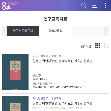
주
본
하
메
문
단
뉴
바
바
바
로
로
로
가
가
연구교육자료
가
기
기
기
연구소 간행도서
학술자료집
총[
10
]건
도서/간행물류 > 발행도서
일본군‘위안부’관련 번역자료집 제2권 실태편
생산일자
2019-12-01
생산기관(생산자)
한국여성인권진흥원 일본군'위안부'문제연구소
도서/간행물류 > 발행도서
일본군‘위안부’관련 번역자료집 제1권 정책편
일본군‘위안부’관련 번역자료집 제1권 정책편