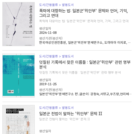
도서/간행물류 > 발행도서
폭력에 대항하는 법: 일본군'위안부' 문제와 언어, 기억,
그리고 연대
폭력에 대항하는 법: 일본군'위안부' 문제와 언어, 기억, 그리고 연대
생산일자
2024-11-08
생산기관(생산자)
한국여성인권진흥원, 일본군'위안부'문제연구소, 도미야마 이치로, 니콜라 헨리, 송혜림, 문지희, 임우경, 임경화, 심아정, 마치다 타카시, 정용숙, 헬렌 스캔런
도서/간행물류 > 발행도서
덧칠된 기록에서 찾은 이름들 : 일본군'위안부' 관련 명부
분석
덧칠된 기록에서 찾은 이름들 : 일본군'위안부' 관련 명부 분석
생산일자
2019-11-25
생산기관(생산자)
일본인'위안부'문제연구소 편 ;글쓴이: 강정숙,서민교,쑤즈량,천리페이,윤명숙,최종길,한혜인
도서/간행물류 > 발행도서
일본군 전범이 말하는 '위안부' 문제 Ⅱ
일본군 전범이 말하는 '위안부' 문제 Ⅱ
생산일자