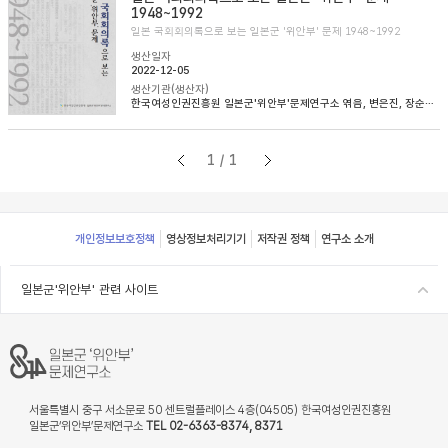
1948~1992
일본 국회회의록으로 보는 일본군 '위안부' 문제 1948~1992
생산일자
2022-12-05
생산기관(생산자)
한국여성인권진흥원 일본군'위안부'문제연구소 엮음, 변은진, 장순순, 이태규 옮김
1/1
Footer
개인정보보호정책
영상정보처리기기
저작권 정책
연구소 소개
일본군'위안부' 관련 사이트
서울특별시 중구 서소문로 50 센트럴플레이스 4층(04505) 한국여성인권진흥원
일본군‘위안부’문제연구소
TEL 02-6363-8374, 8371