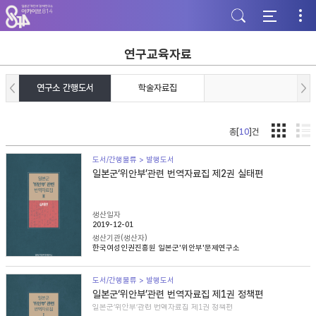
주
본
하
메
문
단
뉴
바
바
바
로
로
로
가
가
연구교육자료
가
기
기
기
연구소 간행도서
학술자료집
총[
10
]건
도서/간행물류 > 발행도서
일본군‘위안부’관련 번역자료집 제2권 실태편
생산일자
2019-12-01
생산기관(생산자)
한국여성인권진흥원 일본군'위안부'문제연구소
도서/간행물류 > 발행도서
일본군‘위안부’관련 번역자료집 제1권 정책편
일본군‘위안부’관련 번역자료집 제1권 정책편