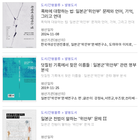
도서/간행물류 > 발행도서
폭력에 대항하는 법: 일본군'위안부' 문제와 언어, 기억,
그리고 연대
폭력에 대항하는 법: 일본군'위안부' 문제와 언어, 기억, 그리고 연대
생산일자
2024-11-08
생산기관(생산자)
한국여성인권진흥원, 일본군'위안부'문제연구소, 도미야마 이치로, 니콜라 헨리, 송혜림, 문지희, 임우경, 임경화, 심아정, 마치다 타카시, 정용숙, 헬렌 스캔런
도서/간행물류 > 발행도서
덧칠된 기록에서 찾은 이름들 : 일본군'위안부' 관련 명부
분석
덧칠된 기록에서 찾은 이름들 : 일본군'위안부' 관련 명부 분석
생산일자
2019-11-25
생산기관(생산자)
일본인'위안부'문제연구소 편 ;글쓴이: 강정숙,서민교,쑤즈량,천리페이,윤명숙,최종길,한혜인
도서/간행물류 > 발행도서
일본군 전범이 말하는 '위안부' 문제 Ⅱ
일본군 전범이 말하는 '위안부' 문제 Ⅱ
생산일자