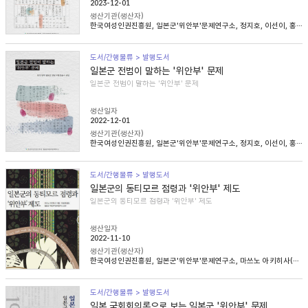
2023-12-01
생산기관(생산자)
한국여성인권진흥원, 일본군'위안부'문제연구소, 정지호, 이선이, 홍영미, 김승래
도서/간행물류 > 발행도서
일본군 전범이 말하는 '위안부' 문제
일본군 전범이 말하는 '위안부' 문제
생산일자
2022-12-01
생산기관(생산자)
한국여성인권진흥원, 일본군'위안부'문제연구소, 정지호, 이선이, 홍영미, 김승래
도서/간행물류 > 발행도서
일본군의 동티모르 점령과 '위안부' 제도
일본군의 동티모르 점령과 '위안부' 제도
생산일자
2022-11-10
생산기관(생산자)
한국여성인권진흥원, 일본군'위안부'문제연구소, 마쓰노 아키히사(松野明久), 이승희
도서/간행물류 > 발행도서
일본 국회회의록으로 보는 일본군 '위안부' 문제