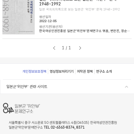
1948~1992
일본 국회회의록으로 보는 일본군 '위안부' 문제 1948~1992
생산일자
2022-12-05
생산기관(생산자)
한국여성인권진흥원 일본군'위안부'문제연구소 엮음, 변은진, 장순순, 이태규 옮김
1/1
Footer
개인정보보호정책
영상정보처리기기
저작권 정책
연구소 소개
일본군'위안부' 관련 사이트
서울특별시 중구 서소문로 50 센트럴플레이스 4층(04505) 한국여성인권진흥원
일본군‘위안부’문제연구소
TEL 02-6363-8374, 8371