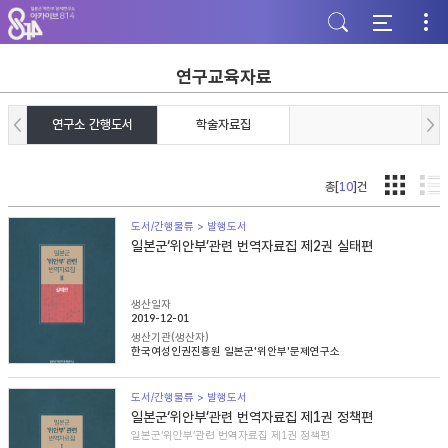
주
본
하
메
문
단
뉴
바
바
바
로
로
로
가
가
연구교육자료
가
기
기
기
연구소 간행도서
학술자료집
총[
10
]건
도서/간행물류 > 발행도서
일본군‘위안부’관련 번역자료집 제2권 실태편
생산일자
2019-12-01
생산기관(생산자)
한국여성인권진흥원 일본군'위안부'문제연구소
도서/간행물류 > 발행도서
일본군‘위안부’관련 번역자료집 제1권 정책편
일본군‘위안부’관련 번역자료집 제1권 정책편