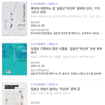
도서/간행물류 > 발행도서
폭력에 대항하는 법: 일본군'위안부' 문제와 언어, 기억,
그리고 연대
폭력에 대항하는 법: 일본군'위안부' 문제와 언어, 기억, 그리고 연대
생산일자
2024-11-08
생산기관(생산자)
한국여성인권진흥원, 일본군'위안부'문제연구소, 도미야마 이치로, 니콜라 헨리, 송혜림, 문지희, 임우경, 임경화, 심아정, 마치다 타카시, 정용숙, 헬렌 스캔런
도서/간행물류 > 발행도서
덧칠된 기록에서 찾은 이름들 : 일본군'위안부' 관련 명부
분석
덧칠된 기록에서 찾은 이름들 : 일본군'위안부' 관련 명부 분석
생산일자
2019-11-25
생산기관(생산자)
일본인'위안부'문제연구소 편 ;글쓴이: 강정숙,서민교,쑤즈량,천리페이,윤명숙,최종길,한혜인
도서/간행물류 > 발행도서
일본군 전범이 말하는 '위안부' 문제 Ⅱ
일본군 전범이 말하는 '위안부' 문제 Ⅱ
생산일자