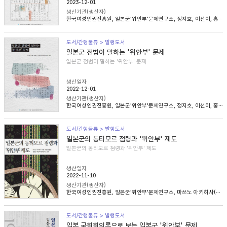
2023-12-01
생산기관(생산자)
한국여성인권진흥원, 일본군'위안부'문제연구소, 정지호, 이선이, 홍영미, 김승래
도서/간행물류 > 발행도서
일본군 전범이 말하는 '위안부' 문제
일본군 전범이 말하는 '위안부' 문제
생산일자
2022-12-01
생산기관(생산자)
한국여성인권진흥원, 일본군'위안부'문제연구소, 정지호, 이선이, 홍영미, 김승래
도서/간행물류 > 발행도서
일본군의 동티모르 점령과 '위안부' 제도
일본군의 동티모르 점령과 '위안부' 제도
생산일자
2022-11-10
생산기관(생산자)
한국여성인권진흥원, 일본군'위안부'문제연구소, 마쓰노 아키히사(松野明久), 이승희
도서/간행물류 > 발행도서
일본 국회회의록으로 보는 일본군 '위안부' 문제