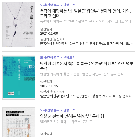
도서/간행물류 > 발행도서
폭력에 대항하는 법: 일본군'위안부' 문제와 언어, 기억,
그리고 연대
폭력에 대항하는 법: 일본군'위안부' 문제와 언어, 기억, 그리고 연대
생산일자
2024-11-08
생산기관(생산자)
한국여성인권진흥원, 일본군'위안부'문제연구소, 도미야마 이치로, 니콜라 헨리, 송혜림, 문지희, 임우경, 임경화, 심아정, 마치다 타카시, 정용숙, 헬렌 스캔런
도서/간행물류 > 발행도서
덧칠된 기록에서 찾은 이름들 : 일본군'위안부' 관련 명부
분석
덧칠된 기록에서 찾은 이름들 : 일본군'위안부' 관련 명부 분석
생산일자
2019-11-25
생산기관(생산자)
일본인'위안부'문제연구소 편 ;글쓴이: 강정숙,서민교,쑤즈량,천리페이,윤명숙,최종길,한혜인
도서/간행물류 > 발행도서
일본군 전범이 말하는 '위안부' 문제 Ⅱ
일본군 전범이 말하는 '위안부' 문제 Ⅱ
생산일자