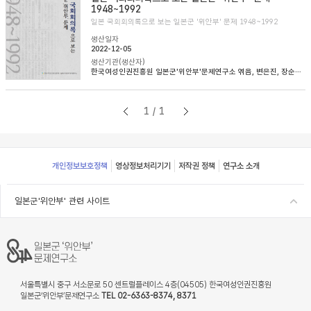
1948~1992
일본 국회회의록으로 보는 일본군 '위안부' 문제 1948~1992
생산일자
2022-12-05
생산기관(생산자)
한국여성인권진흥원 일본군'위안부'문제연구소 엮음, 변은진, 장순순, 이태규 옮김
1/1
Footer
개인정보보호정책
영상정보처리기기
저작권 정책
연구소 소개
일본군'위안부' 관련 사이트
서울특별시 중구 서소문로 50 센트럴플레이스 4층(04505) 한국여성인권진흥원
일본군‘위안부’문제연구소
TEL 02-6363-8374, 8371