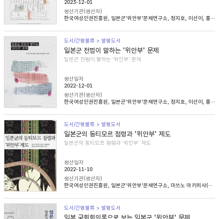
2023-12-01
생산기관(생산자)
한국여성인권진흥원, 일본군'위안부'문제연구소, 정지호, 이선이, 홍영미, 김승래
도서/간행물류 > 발행도서
일본군 전범이 말하는 '위안부' 문제
일본군 전범이 말하는 '위안부' 문제
생산일자
2022-12-01
생산기관(생산자)
한국여성인권진흥원, 일본군'위안부'문제연구소, 정지호, 이선이, 홍영미, 김승래
도서/간행물류 > 발행도서
일본군의 동티모르 점령과 '위안부' 제도
일본군의 동티모르 점령과 '위안부' 제도
생산일자
2022-11-10
생산기관(생산자)
한국여성인권진흥원, 일본군'위안부'문제연구소, 마쓰노 아키히사(松野明久), 이승희
도서/간행물류 > 발행도서
일본 국회회의록으로 보는 일본군 '위안부' 문제