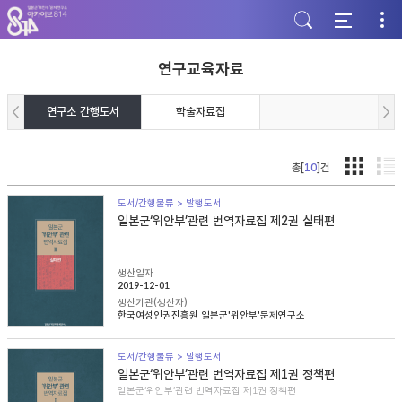
주
본
하
메
문
단
뉴
바
바
바
로
로
로
가
가
연구교육자료
가
기
기
기
연구소 간행도서
학술자료집
총[
10
]건
도서/간행물류 > 발행도서
일본군‘위안부’관련 번역자료집 제2권 실태편
생산일자
2019-12-01
생산기관(생산자)
한국여성인권진흥원 일본군'위안부'문제연구소
도서/간행물류 > 발행도서
일본군‘위안부’관련 번역자료집 제1권 정책편
일본군‘위안부’관련 번역자료집 제1권 정책편