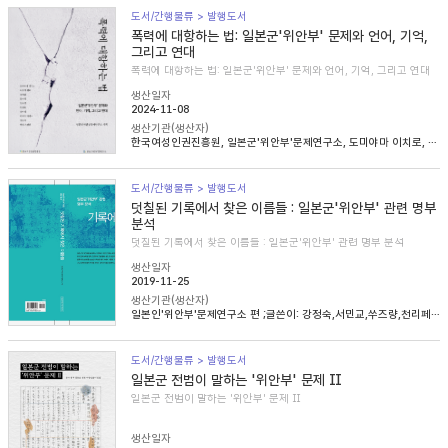
도서/간행물류 > 발행도서
폭력에 대항하는 법: 일본군'위안부' 문제와 언어, 기억,
그리고 연대
폭력에 대항하는 법: 일본군'위안부' 문제와 언어, 기억, 그리고 연대
생산일자
2024-11-08
생산기관(생산자)
한국여성인권진흥원, 일본군'위안부'문제연구소, 도미야마 이치로, 니콜라 헨리, 송혜림, 문지희, 임우경, 임경화, 심아정, 마치다 타카시, 정용숙, 헬렌 스캔런
도서/간행물류 > 발행도서
덧칠된 기록에서 찾은 이름들 : 일본군'위안부' 관련 명부
분석
덧칠된 기록에서 찾은 이름들 : 일본군'위안부' 관련 명부 분석
생산일자
2019-11-25
생산기관(생산자)
일본인'위안부'문제연구소 편 ;글쓴이: 강정숙,서민교,쑤즈량,천리페이,윤명숙,최종길,한혜인
도서/간행물류 > 발행도서
일본군 전범이 말하는 '위안부' 문제 Ⅱ
일본군 전범이 말하는 '위안부' 문제 Ⅱ
생산일자