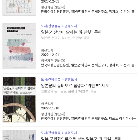
2023-12-01
생산기관(생산자)
한국여성인권진흥원, 일본군'위안부'문제연구소, 정지호, 이선이, 홍영미, 김승래
도서/간행물류 > 발행도서
일본군 전범이 말하는 '위안부' 문제
일본군 전범이 말하는 '위안부' 문제
생산일자
2022-12-01
생산기관(생산자)
한국여성인권진흥원, 일본군'위안부'문제연구소, 정지호, 이선이, 홍영미, 김승래
도서/간행물류 > 발행도서
일본군의 동티모르 점령과 '위안부' 제도
일본군의 동티모르 점령과 '위안부' 제도
생산일자
2022-11-10
생산기관(생산자)
한국여성인권진흥원, 일본군'위안부'문제연구소, 마쓰노 아키히사(松野明久), 이승희
도서/간행물류 > 발행도서
일본 국회회의록으로 보는 일본군 '위안부' 문제