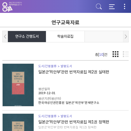
주
본
하
메
문
단
뉴
바
바
바
로
로
로
가
가
연구교육자료
가
기
기
기
연구소 간행도서
학술자료집
총[
10
]건
도서/간행물류 > 발행도서
일본군‘위안부’관련 번역자료집 제2권 실태편
생산일자
2019-12-01
생산기관(생산자)
한국여성인권진흥원 일본군'위안부'문제연구소
도서/간행물류 > 발행도서
일본군‘위안부’관련 번역자료집 제1권 정책편
일본군‘위안부’관련 번역자료집 제1권 정책편