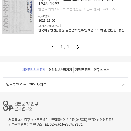
1948~1992
일본 국회회의록으로 보는 일본군 '위안부' 문제 1948~1992
생산일자
2022-12-05
생산기관(생산자)
한국여성인권진흥원 일본군'위안부'문제연구소 엮음, 변은진, 장순순, 이태규 옮김
1/1
Footer
개인정보보호정책
영상정보처리기기
저작권 정책
연구소 소개
일본군'위안부' 관련 사이트
서울특별시 중구 서소문로 50 센트럴플레이스 4층(04505) 한국여성인권진흥원
일본군‘위안부’문제연구소
TEL 02-6363-8374, 8371