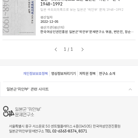
1948~1992
일본 국회회의록으로 보는 일본군 '위안부' 문제 1948~1992
생산일자
2022-12-05
생산기관(생산자)
한국여성인권진흥원 일본군'위안부'문제연구소 엮음, 변은진, 장순순, 이태규 옮김
1/1
Footer
개인정보보호정책
영상정보처리기기
저작권 정책
연구소 소개
일본군'위안부' 관련 사이트
서울특별시 중구 서소문로 50 센트럴플레이스 4층(04505) 한국여성인권진흥원
일본군‘위안부’문제연구소
TEL 02-6363-8374, 8371