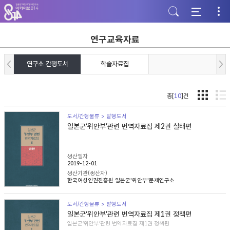
주
본
하
메
문
단
뉴
바
바
바
로
로
로
가
가
연구교육자료
가
기
기
기
연구소 간행도서
학술자료집
총[
10
]건
도서/간행물류 > 발행도서
일본군‘위안부’관련 번역자료집 제2권 실태편
생산일자
2019-12-01
생산기관(생산자)
한국여성인권진흥원 일본군'위안부'문제연구소
도서/간행물류 > 발행도서
일본군‘위안부’관련 번역자료집 제1권 정책편
일본군‘위안부’관련 번역자료집 제1권 정책편