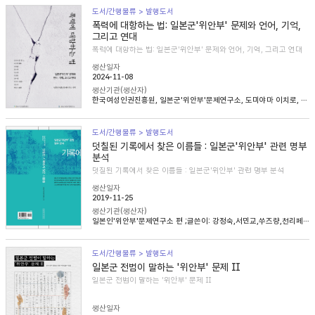
도서/간행물류 > 발행도서
폭력에 대항하는 법: 일본군'위안부' 문제와 언어, 기억,
그리고 연대
폭력에 대항하는 법: 일본군'위안부' 문제와 언어, 기억, 그리고 연대
생산일자
2024-11-08
생산기관(생산자)
한국여성인권진흥원, 일본군'위안부'문제연구소, 도미야마 이치로, 니콜라 헨리, 송혜림, 문지희, 임우경, 임경화, 심아정, 마치다 타카시, 정용숙, 헬렌 스캔런
도서/간행물류 > 발행도서
덧칠된 기록에서 찾은 이름들 : 일본군'위안부' 관련 명부
분석
덧칠된 기록에서 찾은 이름들 : 일본군'위안부' 관련 명부 분석
생산일자
2019-11-25
생산기관(생산자)
일본인'위안부'문제연구소 편 ;글쓴이: 강정숙,서민교,쑤즈량,천리페이,윤명숙,최종길,한혜인
도서/간행물류 > 발행도서
일본군 전범이 말하는 '위안부' 문제 Ⅱ
일본군 전범이 말하는 '위안부' 문제 Ⅱ
생산일자