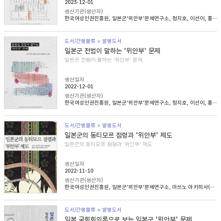
2023-12-01
생산기관(생산자)
한국여성인권진흥원, 일본군'위안부'문제연구소, 정지호, 이선이, 홍영미, 김승래
도서/간행물류 > 발행도서
일본군 전범이 말하는 '위안부' 문제
일본군 전범이 말하는 '위안부' 문제
생산일자
2022-12-01
생산기관(생산자)
한국여성인권진흥원, 일본군'위안부'문제연구소, 정지호, 이선이, 홍영미, 김승래
도서/간행물류 > 발행도서
일본군의 동티모르 점령과 '위안부' 제도
일본군의 동티모르 점령과 '위안부' 제도
생산일자
2022-11-10
생산기관(생산자)
한국여성인권진흥원, 일본군'위안부'문제연구소, 마쓰노 아키히사(松野明久), 이승희
도서/간행물류 > 발행도서
일본 국회회의록으로 보는 일본군 '위안부' 문제