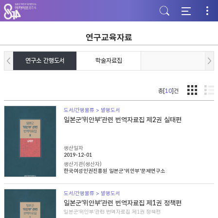
주
본
하
메
문
단
뉴
바
바
바
로
로
로
가
가
연구교육자료
가
기
기
기
연구소 간행도서
학술자료집
총[
10
]건
도서/간행물류 > 발행도서
일본군‘위안부’관련 번역자료집 제2권 실태편
생산일자
2019-12-01
생산기관(생산자)
한국여성인권진흥원 일본군'위안부'문제연구소
도서/간행물류 > 발행도서
일본군‘위안부’관련 번역자료집 제1권 정책편
일본군‘위안부’관련 번역자료집 제1권 정책편