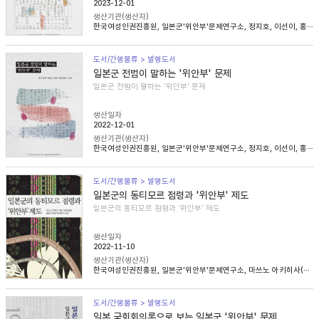
2023-12-01
생산기관(생산자)
한국여성인권진흥원, 일본군'위안부'문제연구소, 정지호, 이선이, 홍영미, 김승래
도서/간행물류 > 발행도서
일본군 전범이 말하는 '위안부' 문제
일본군 전범이 말하는 '위안부' 문제
생산일자
2022-12-01
생산기관(생산자)
한국여성인권진흥원, 일본군'위안부'문제연구소, 정지호, 이선이, 홍영미, 김승래
도서/간행물류 > 발행도서
일본군의 동티모르 점령과 '위안부' 제도
일본군의 동티모르 점령과 '위안부' 제도
생산일자
2022-11-10
생산기관(생산자)
한국여성인권진흥원, 일본군'위안부'문제연구소, 마쓰노 아키히사(松野明久), 이승희
도서/간행물류 > 발행도서
일본 국회회의록으로 보는 일본군 '위안부' 문제