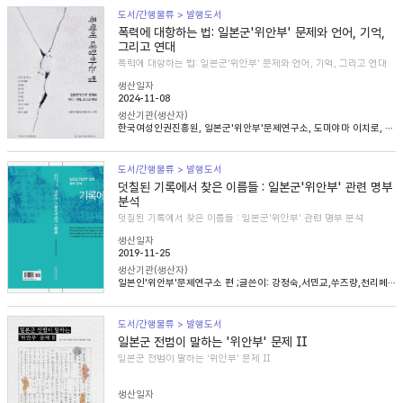
도서/간행물류 > 발행도서
폭력에 대항하는 법: 일본군'위안부' 문제와 언어, 기억,
그리고 연대
폭력에 대항하는 법: 일본군'위안부' 문제와 언어, 기억, 그리고 연대
생산일자
2024-11-08
생산기관(생산자)
한국여성인권진흥원, 일본군'위안부'문제연구소, 도미야마 이치로, 니콜라 헨리, 송혜림, 문지희, 임우경, 임경화, 심아정, 마치다 타카시, 정용숙, 헬렌 스캔런
도서/간행물류 > 발행도서
덧칠된 기록에서 찾은 이름들 : 일본군'위안부' 관련 명부
분석
덧칠된 기록에서 찾은 이름들 : 일본군'위안부' 관련 명부 분석
생산일자
2019-11-25
생산기관(생산자)
일본인'위안부'문제연구소 편 ;글쓴이: 강정숙,서민교,쑤즈량,천리페이,윤명숙,최종길,한혜인
도서/간행물류 > 발행도서
일본군 전범이 말하는 '위안부' 문제 Ⅱ
일본군 전범이 말하는 '위안부' 문제 Ⅱ
생산일자