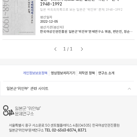
1948~1992
일본 국회회의록으로 보는 일본군 '위안부' 문제 1948~1992
생산일자
2022-12-05
생산기관(생산자)
한국여성인권진흥원 일본군'위안부'문제연구소 엮음, 변은진, 장순순, 이태규 옮김
1/1
Footer
개인정보보호정책
영상정보처리기기
저작권 정책
연구소 소개
일본군'위안부' 관련 사이트
서울특별시 중구 서소문로 50 센트럴플레이스 4층(04505) 한국여성인권진흥원
일본군‘위안부’문제연구소
TEL 02-6363-8374, 8371