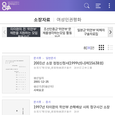
주
본
하
메
문
단
뉴
바
바
바
로
로
로
가
가
소장자료
여성인권평화
가
기
기
기
타이완의 전 ‘위안부’
조선인종군'위안부'문
일본군'위안부'피해자
일
재판을 지원하는 모임
제를생각하는모임 활동
구술자료집
활동자료
자료
총[
35
]건
문서류
일반문서
2001년 소장 정정신청서(1999년(나)제15638호)
台湾元「慰安婦」損害賠償請求事件 訴状訂正申立書
생산일자
2001-12-25
생산기관(생산자)
시바요코
문서류
증서
1997년 타이완의 위안부 손해배상 사죄 청구사건 소장
台湾元「慰安婦」損害賠償請求事件 訴状