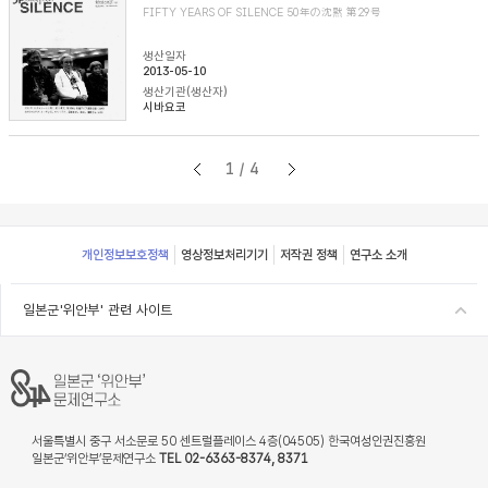
FIFTY YEARS OF SILENCE 50年の沈黙 第29号
생산일자
2013-05-10
생산기관(생산자)
시바요코
1/4
Footer
개인정보보호정책
영상정보처리기기
저작권 정책
연구소 소개
일본군'위안부' 관련 사이트
서울특별시 중구 서소문로 50 센트럴플레이스 4층(04505) 한국여성인권진흥원
일본군‘위안부’문제연구소
TEL 02-6363-8374, 8371