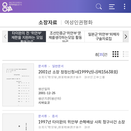
주
본
하
메
문
단
뉴
바
바
바
로
로
로
가
가
소장자료
여성인권평화
가
기
기
기
타이완의 전 ‘위안부’
조선인종군'위안부'문
일본군'위안부'피해자
일
재판을 지원하는 모임
제를생각하는모임 활동
구술자료집
활동자료
자료
총[
35
]건
문서류
일반문서
2001년 소장 정정신청서(1999년(나)제15638호)
台湾元「慰安婦」損害賠償請求事件 訴状訂正申立書
생산일자
2001-12-25
생산기관(생산자)
시바요코
문서류
증서
1997년 타이완의 위안부 손해배상 사죄 청구사건 소장
台湾元「慰安婦」損害賠償請求事件 訴状