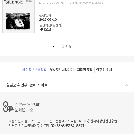
FIFTY YEARS OF SILENCE 50年の沈黙 第29号
생산일자
2013-05-10
생산기관(생산자)
시바요코
1/4
Footer
개인정보보호정책
영상정보처리기기
저작권 정책
연구소 소개
일본군'위안부' 관련 사이트
서울특별시 중구 서소문로 50 센트럴플레이스 4층(04505) 한국여성인권진흥원
일본군‘위안부’문제연구소
TEL 02-6363-8374, 8371