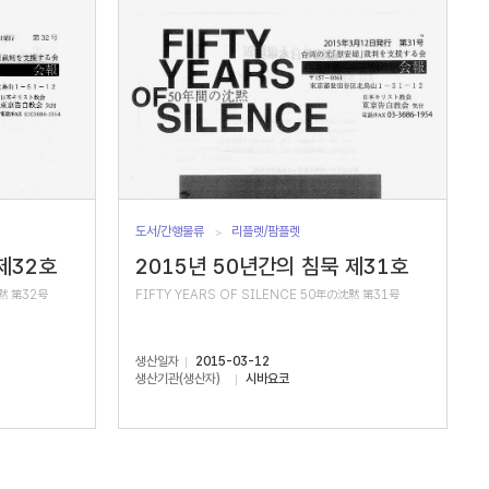
도서/간행물류
리플렛/팜플렛
제32호
2015년 50년간의 침묵 제31호
沈黙 第32号
FIFTY YEARS OF SILENCE 50年の沈黙 第31号
생산일자
2015-03-12
생산기관(생산자)
시바요코