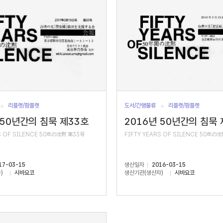
리플렛/팜플렛
도서/간행물류
리플렛/팜플렛
 50년간의 침묵 제33호
2016년 50년간의 침묵 
S OF SILENCE 50年の沈黙 第33号
FIFTY YEARS OF SILENCE 50年の
17-03-15
생산일자
2016-03-15
)
시바요코
생산기관(생산자)
시바요코