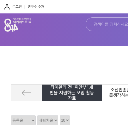
주
본
하
메
문
단
로그인
연구소 소개
뉴
바
바
바
로
로
로
가
가
가
기
기
기
타이완의 전 ‘위안부’ 재
조선인종
판을 지원하는 모임 활동
를생각하
자료
정
정
정
렬
렬
렬
순
갯