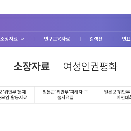
소장자료
연구교육자료
컬렉션
연표
소장자료
여성인권평화
군'위안부'문제
일본군'위안부'피해자 구
일본군'위안부
는모임 활동자료
술자료집
아연대