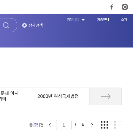
커뮤니티
기증안내
소개
상세검색
'문제 아시
2000년 여성국제법정
회의
/
4
총[
35
]건