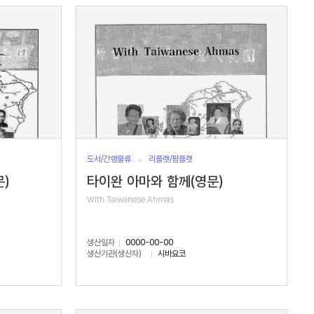
도서/간행물류
리플렛/팜플렛
)
타이완 아마와 함께(영문)
With Taiwanese Ahmas
생산일자
0000-00-00
생산기관(생산자)
시바요코