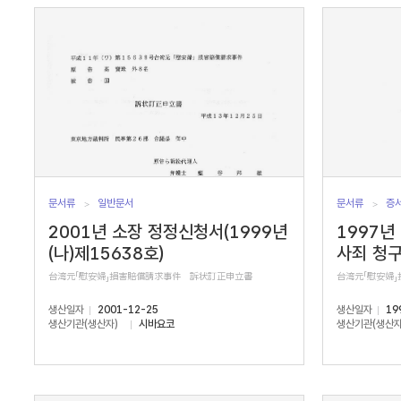
서
수
문서류
일반문서
문서류
증
2001년 소장 정정신청서(1999년
1997년
(나)제15638호)
사죄 청
台湾元「慰安婦」損害賠償請求事件 訴状訂正申立書
台湾元「慰安婦
생산일자
2001-12-25
생산일자
19
생산기관(생산자)
시바요코
생산기관(생산자