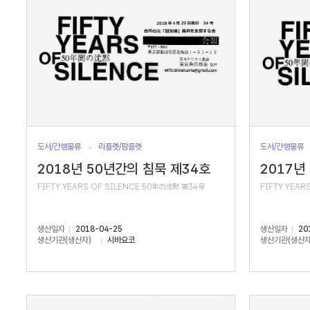
도서/간행물류
리플렛/팜플렛
도서/간행물류
2018년 50년간의 침묵 제34호
2017년
FIFTY YEARS OF SILENCE 50年の沈黙 第34号
FIFTY YEAR
생산일자
2018-04-25
생산일자
20
생산기관(생산자)
시바요코
생산기관(생산자