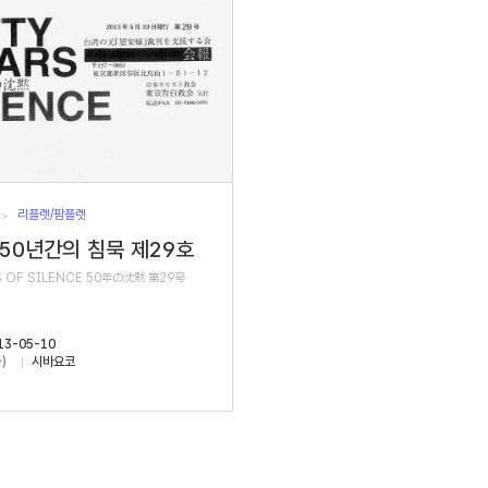
리플렛/팜플렛
 50년간의 침묵 제29호
S OF SILENCE 50年の沈黙 第29号
13-05-10
)
시바요코