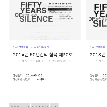
도서/간행물류
리플렛/팜플렛
도서/간행물류
2014년 50년간의 침묵 제30호
2013년
FIFTY YEARS OF SILENCE 50年の沈黙 第30号
FIFTY YEAR
생산일자
2014-04-25
생산일자
20
생산기관(생산자)
시바요코
생산기관(생산자
정
정
정