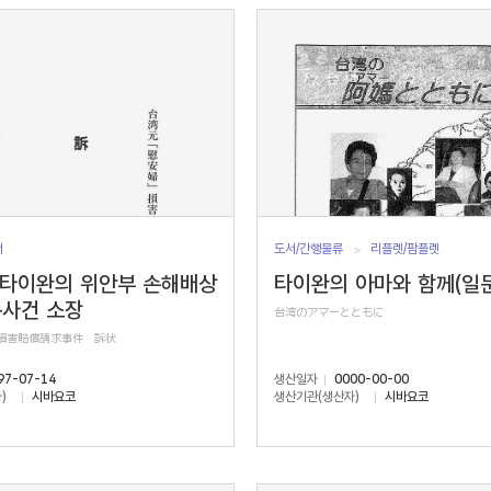
서
도서/간행물류
리플렛/팜플렛
 타이완의 위안부 손해배상
타이완의 아마와 함께(일문
구사건 소장
台湾のアマーとともに
」損害賠償請求事件 訴状
97-07-14
생산일자
0000-00-00
)
시바요코
생산기관(생산자)
시바요코