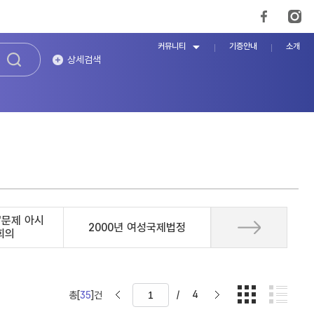
커뮤니티
기증안내
소개
상세검색
'문제 아시
2000년 여성국제법정
회의
/
4
총[
35
]건