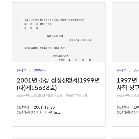
서
수
문서류
일반문서
문서류
증
2001년 소장 정정신청서(1999년
1997년
(나)제15638호)
사죄 청
台湾元「慰安婦」損害賠償請求事件 訴状訂正申立書
台湾元「慰安婦
생산일자
2001-12-25
생산일자
19
생산기관(생산자)
시바요코
생산기관(생산자