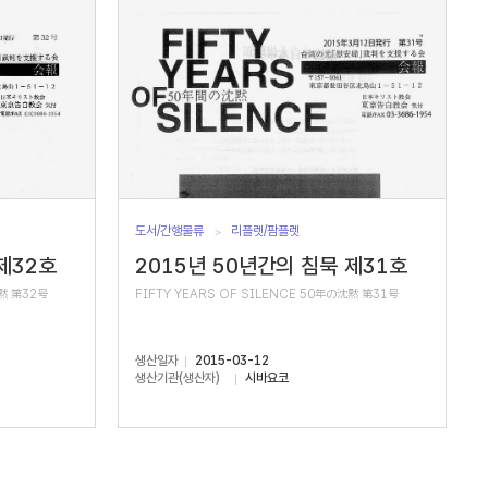
도서/간행물류
리플렛/팜플렛
제32호
2015년 50년간의 침묵 제31호
沈黙 第32号
FIFTY YEARS OF SILENCE 50年の沈黙 第31号
생산일자
2015-03-12
생산기관(생산자)
시바요코