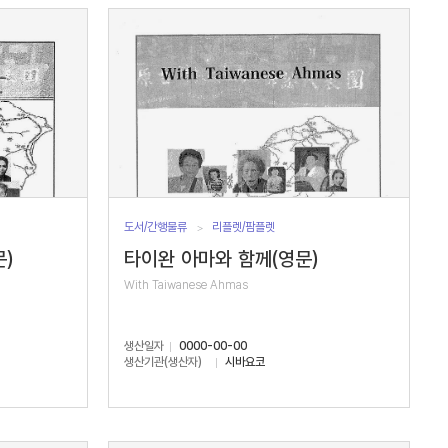
도서/간행물류
리플렛/팜플렛
)
타이완 아마와 함께(영문)
With Taiwanese Ahmas
생산일자
0000-00-00
생산기관(생산자)
시바요코