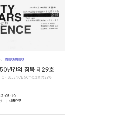
리플렛/팜플렛
 50년간의 침묵 제29호
S OF SILENCE 50年の沈黙 第29号
13-05-10
)
시바요코