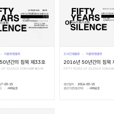
리플렛/팜플렛
도서/간행물류
리플렛/팜플렛
 50년간의 침묵 제33호
2016년 50년간의 침묵 
S OF SILENCE 50年の沈黙 第33号
FIFTY YEARS OF SILENCE 50年の
17-03-15
생산일자
2016-03-15
)
시바요코
생산기관(생산자)
시바요코