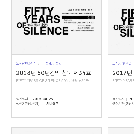
도서/간행물류
리플렛/팜플렛
도서/간행물류
2018년 50년간의 침묵 제34호
2017년
FIFTY YEARS OF SILENCE 50年の沈黙 第34号
FIFTY YEAR
생산일자
2018-04-25
생산일자
20
생산기관(생산자)
시바요코
생산기관(생산자