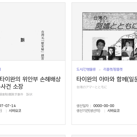
서
도서/간행물류
리플렛/팜플렛
 타이완의 위안부 손해배상
타이완의 아마와 함께(일문
구사건 소장
台湾のアマーとともに
」損害賠償請求事件 訴状
97-07-14
생산일자
0000-00-00
)
시바요코
생산기관(생산자)
시바요코