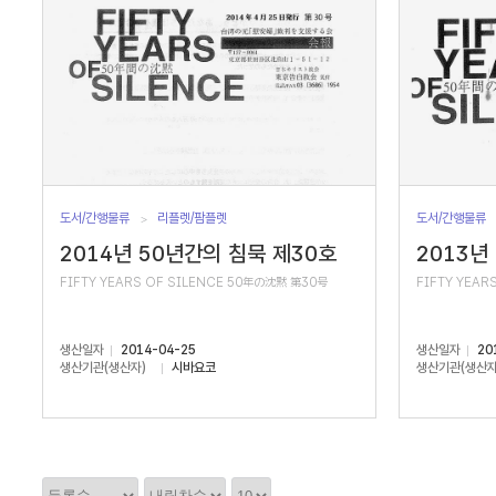
도서/간행물류
리플렛/팜플렛
도서/간행물류
2014년 50년간의 침묵 제30호
2013년
FIFTY YEARS OF SILENCE 50年の沈黙 第30号
FIFTY YEAR
생산일자
2014-04-25
생산일자
20
생산기관(생산자)
시바요코
생산기관(생산자
정
정
정