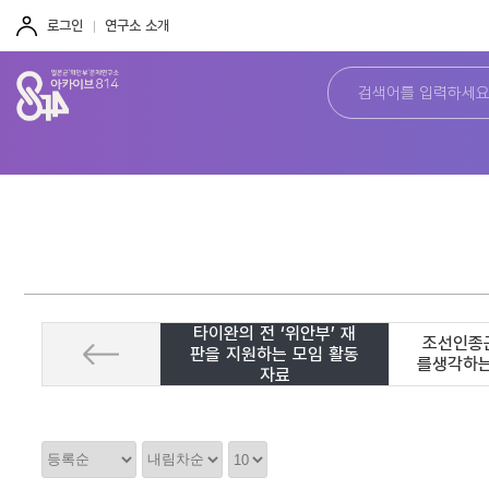
주
본
하
메
문
단
로그인
연구소 소개
뉴
바
바
바
로
로
로
가
가
가
기
기
기
타이완의 전 ‘위안부’ 재
조선인종
판을 지원하는 모임 활동
를생각하
자료
정
정
정
렬
렬
렬
순
갯