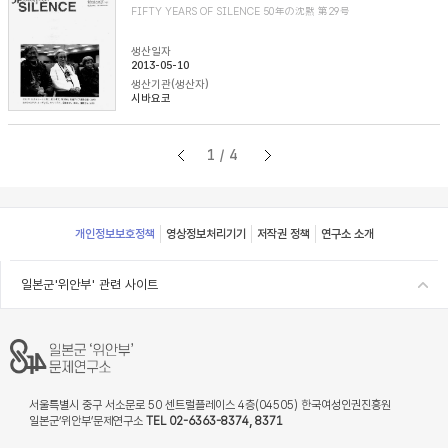
FIFTY YEARS OF SILENCE 50年の沈黙 第29号
생산일자
2013-05-10
생산기관(생산자)
시바요코
1/4
Footer
개인정보보호정책
영상정보처리기기
저작권 정책
연구소 소개
일본군'위안부' 관련 사이트
서울특별시 중구 서소문로 50 센트럴플레이스 4층(04505) 한국여성인권진흥원
일본군‘위안부’문제연구소
TEL 02-6363-8374, 8371