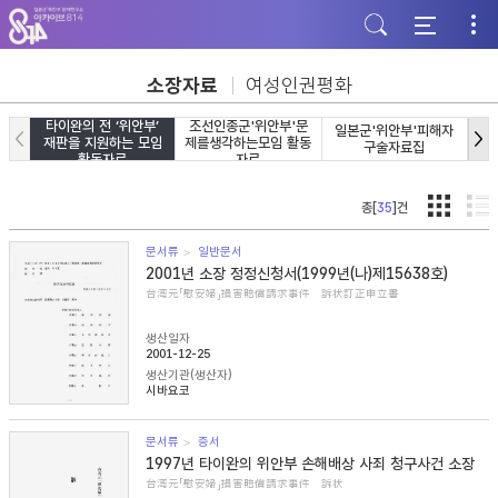
주
본
하
메
문
단
뉴
바
바
바
로
로
로
가
가
소장자료
여성인권평화
가
기
기
기
타이완의 전 ‘위안부’
조선인종군'위안부'문
일본군'위안부'피해자
일
재판을 지원하는 모임
제를생각하는모임 활동
구술자료집
활동자료
자료
총[
35
]건
문서류
일반문서
2001년 소장 정정신청서(1999년(나)제15638호)
台湾元「慰安婦」損害賠償請求事件 訴状訂正申立書
생산일자
2001-12-25
생산기관(생산자)
시바요코
문서류
증서
1997년 타이완의 위안부 손해배상 사죄 청구사건 소장
台湾元「慰安婦」損害賠償請求事件 訴状