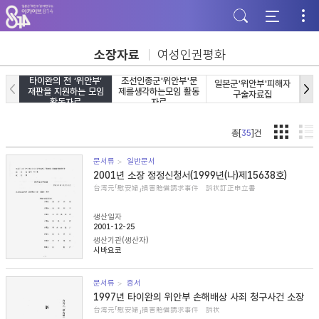
주
본
하
메
문
단
뉴
바
바
바
로
로
로
가
가
소장자료
여성인권평화
가
기
기
기
타이완의 전 ‘위안부’
조선인종군'위안부'문
일본군'위안부'피해자
일
재판을 지원하는 모임
제를생각하는모임 활동
구술자료집
활동자료
자료
총[
35
]건
문서류
일반문서
2001년 소장 정정신청서(1999년(나)제15638호)
台湾元「慰安婦」損害賠償請求事件 訴状訂正申立書
생산일자
2001-12-25
생산기관(생산자)
시바요코
문서류
증서
1997년 타이완의 위안부 손해배상 사죄 청구사건 소장
台湾元「慰安婦」損害賠償請求事件 訴状