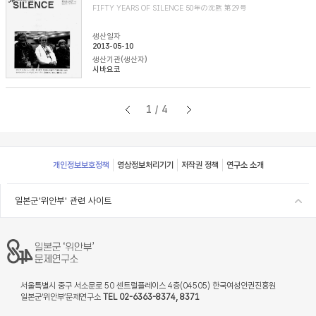
FIFTY YEARS OF SILENCE 50年の沈黙 第29号
생산일자
2013-05-10
생산기관(생산자)
시바요코
1/4
Footer
개인정보보호정책
영상정보처리기기
저작권 정책
연구소 소개
일본군'위안부' 관련 사이트
서울특별시 중구 서소문로 50 센트럴플레이스 4층(04505) 한국여성인권진흥원
일본군‘위안부’문제연구소
TEL 02-6363-8374, 8371