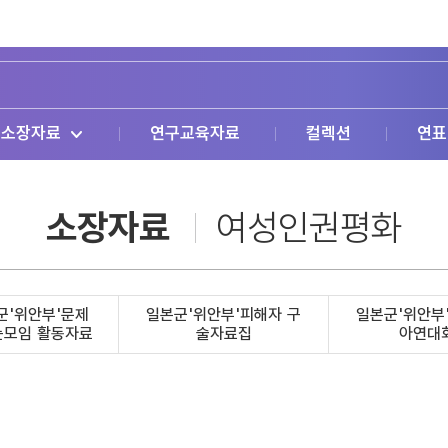
소장자료
연구교육자료
컬렉션
연표
소장자료
여성인권평화
군'위안부'문제
일본군'위안부'피해자 구
일본군'위안부
는모임 활동자료
술자료집
아연대