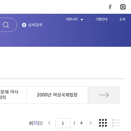
커뮤니티
기증안내
소개
상세검색
'문제 아시
2000년 여성국제법정
회의
/
4
총[
35
]건