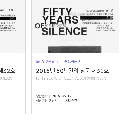
도서/간행물류
리플렛/팜플렛
제32호
2015년 50년간의 침묵 제31호
沈黙 第32号
FIFTY YEARS OF SILENCE 50年の沈黙 第31号
생산일자
2015-03-12
생산기관(생산자)
시바요코