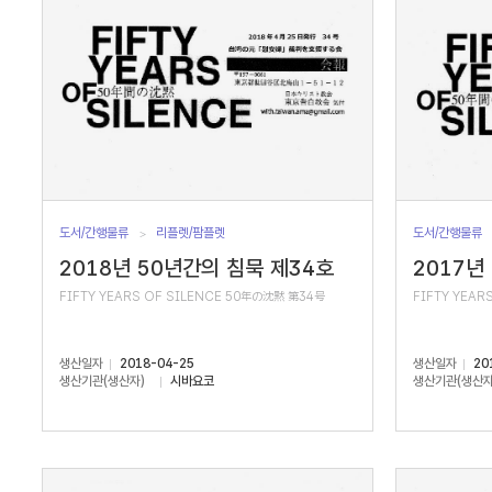
도서/간행물류
리플렛/팜플렛
도서/간행물류
2018년 50년간의 침묵 제34호
2017년
FIFTY YEARS OF SILENCE 50年の沈黙 第34号
FIFTY YEAR
생산일자
2018-04-25
생산일자
20
생산기관(생산자)
시바요코
생산기관(생산자