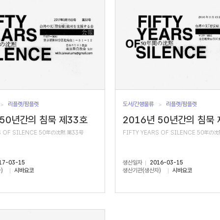
리플렛/팜플렛
도서/간행물류
리플렛/팜플렛
 50년간의 침묵 제33호
2016년 50년간의 침묵 
S OF SILENCE 50年の沈黙 第33号
FIFTY YEARS OF SILENCE 50年の
17-03-15
생산일자
2016-03-15
)
시바요코
생산기관(생산자)
시바요코