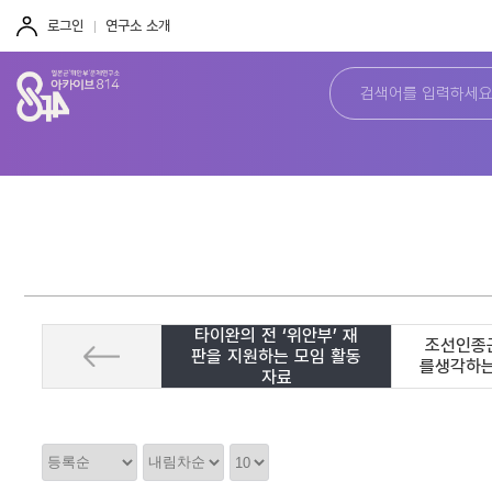
주
본
하
메
문
단
로그인
연구소 소개
뉴
바
바
바
로
로
로
가
가
가
기
기
기
타이완의 전 ‘위안부’ 재
조선인종
판을 지원하는 모임 활동
를생각하
자료
정
정
정
렬
렬
렬
순
갯