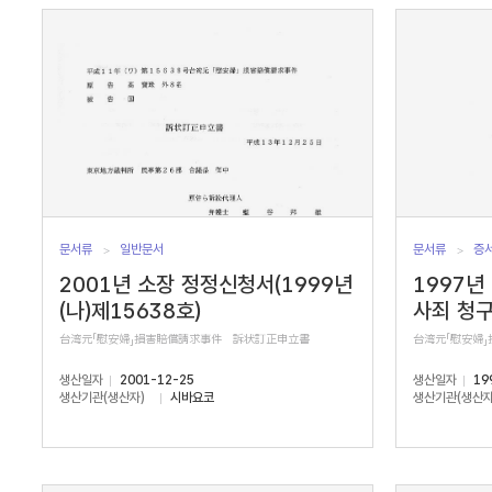
서
수
문서류
일반문서
문서류
증
2001년 소장 정정신청서(1999년
1997년
(나)제15638호)
사죄 청
台湾元「慰安婦」損害賠償請求事件 訴状訂正申立書
台湾元「慰安婦
생산일자
2001-12-25
생산일자
19
생산기관(생산자)
시바요코
생산기관(생산자