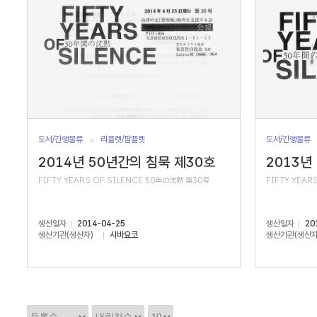
도서/간행물류
리플렛/팜플렛
도서/간행물류
2014년 50년간의 침묵 제30호
2013년
FIFTY YEARS OF SILENCE 50年の沈黙 第30号
FIFTY YEAR
생산일자
2014-04-25
생산일자
20
생산기관(생산자)
시바요코
생산기관(생산자
정
정
정