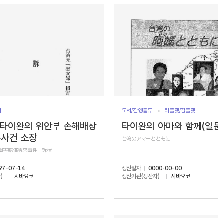
서
도서/간행물류
리플렛/팜플렛
 타이완의 위안부 손해배상
타이완의 아마와 함께(일문
구사건 소장
台湾のアマーとともに
」損害賠償請求事件 訴状
97-07-14
생산일자
0000-00-00
)
시바요코
생산기관(생산자)
시바요코