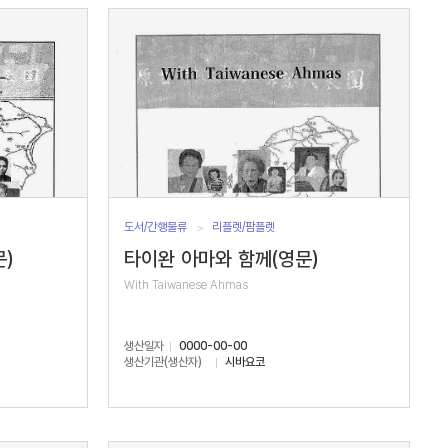
도서/간행물류
리플렛/팜플렛
)
타이완 아마와 함께(영문)
With Taiwanese Ahmas
생산일자
0000-00-00
생산기관(생산자)
시바요코