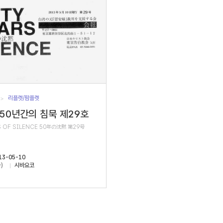
리플렛/팜플렛
 50년간의 침묵 제29호
S OF SILENCE 50年の沈黙 第29号
13-05-10
)
시바요코