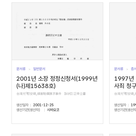
서
수
문서류
일반문서
문서류
증
2001년 소장 정정신청서(1999년
1997년
(나)제15638호)
사죄 청
台湾元「慰安婦」損害賠償請求事件 訴状訂正申立書
台湾元「慰安婦
생산일자
2001-12-25
생산일자
19
생산기관(생산자)
시바요코
생산기관(생산자