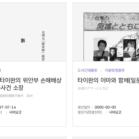
서
도서/간행물류
리플렛/팜플렛
 타이완의 위안부 손해배상
타이완의 아마와 함께(일문
구사건 소장
台湾のアマーとともに
」損害賠償請求事件 訴状
97-07-14
생산일자
0000-00-00
)
시바요코
생산기관(생산자)
시바요코