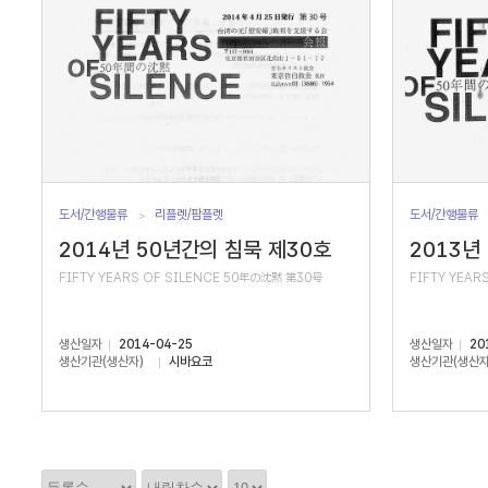
도서/간행물류
리플렛/팜플렛
도서/간행물류
2014년 50년간의 침묵 제30호
2013년
FIFTY YEARS OF SILENCE 50年の沈黙 第30号
FIFTY YEAR
생산일자
2014-04-25
생산일자
20
생산기관(생산자)
시바요코
생산기관(생산자
정
정
정