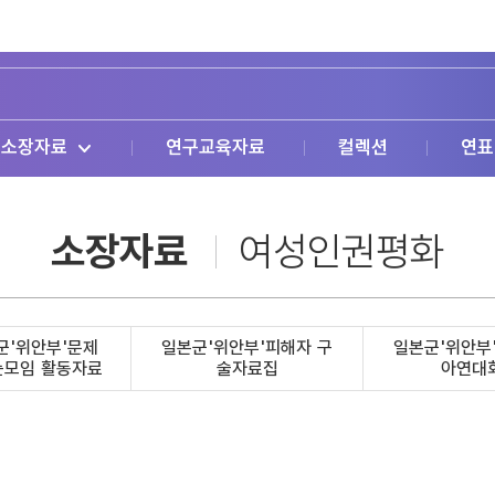
소장자료
연구교육자료
컬렉션
연표
소장자료
여성인권평화
군'위안부'문제
일본군'위안부'피해자 구
일본군'위안부
는모임 활동자료
술자료집
아연대