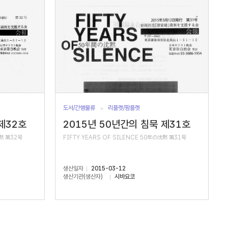
도서/간행물류
리플렛/팜플렛
제32호
2015년 50년간의 침묵 제31호
沈黙 第32号
FIFTY YEARS OF SILENCE 50年の沈黙 第31号
생산일자
2015-03-12
생산기관(생산자)
시바요코