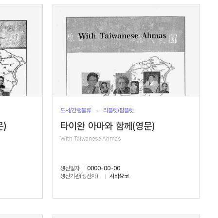
도서/간행물류
리플렛/팜플렛
)
타이완 아마와 함께(영문)
With Taiwanese Ahmas
생산일자
0000-00-00
생산기관(생산자)
시바요코