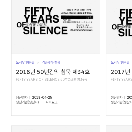
도서/간행물류
리플렛/팜플렛
도서/간행물류
2018년 50년간의 침묵 제34호
2017년
FIFTY YEARS OF SILENCE 50年の沈黙 第34号
FIFTY YEAR
생산일자
2018-04-25
생산일자
20
생산기관(생산자)
시바요코
생산기관(생산자