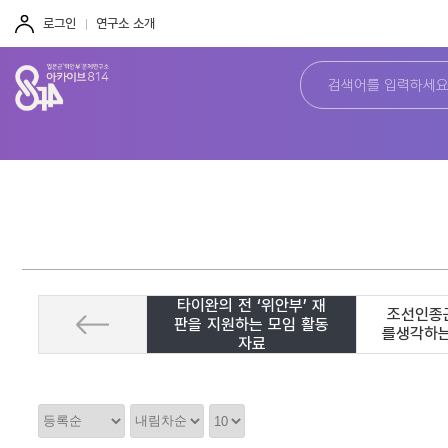
주
본
하
메
문
단
로그인
연구소 소개
뉴
바
바
바
로
로
로
가
가
가
기
기
기
타이완의 전 ‘위안부’ 재
조선인종
판을 지원하는 모임 활동
를생각하
자료
정
정
정
렬
렬
렬
순
갯