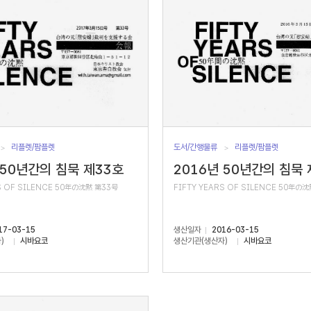
리플렛/팜플렛
도서/간행물류
리플렛/팜플렛
 50년간의 침묵 제33호
2016년 50년간의 침묵 
S OF SILENCE 50年の沈黙 第33号
FIFTY YEARS OF SILENCE 50年の
17-03-15
생산일자
2016-03-15
)
시바요코
생산기관(생산자)
시바요코