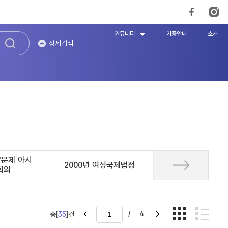
커뮤니티
기증안내
소개
상세검색
'문제 아시
2000년 여성국제법정
회의
/
4
총[
35
]건