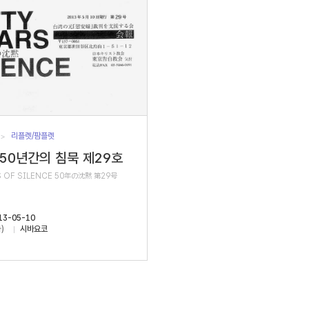
리플렛/팜플렛
 50년간의 침묵 제29호
S OF SILENCE 50年の沈黙 第29号
13-05-10
)
시바요코