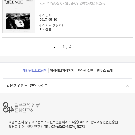
FIFTY YEARS OF SILENCE 50年の沈黙 第29号
생산일자
2013-05-10
생산기관(생산자)
시바요코
1/4
Footer
개인정보보호정책
영상정보처리기기
저작권 정책
연구소 소개
일본군'위안부' 관련 사이트
서울특별시 중구 서소문로 50 센트럴플레이스 4층(04505) 한국여성인권진흥원
일본군‘위안부’문제연구소
TEL 02-6363-8374, 8371