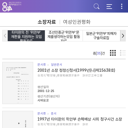
주
본
하
메
문
단
뉴
바
바
바
로
로
로
가
가
소장자료
여성인권평화
가
기
기
기
타이완의 전 ‘위안부’
조선인종군'위안부'문
일본군'위안부'피해자
일
재판을 지원하는 모임
제를생각하는모임 활동
구술자료집
활동자료
자료
총[
35
]건
문서류
일반문서
2001년 소장 정정신청서(1999년(나)제15638호)
台湾元「慰安婦」損害賠償請求事件 訴状訂正申立書
생산일자
2001-12-25
생산기관(생산자)
시바요코
문서류
증서
1997년 타이완의 위안부 손해배상 사죄 청구사건 소장
台湾元「慰安婦」損害賠償請求事件 訴状