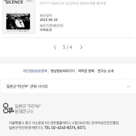
FIFTY YEARS OF SILENCE 50年の沈黙 第29号
생산일자
2013-05-10
생산기관(생산자)
시바요코
1/4
Footer
개인정보보호정책
영상정보처리기기
저작권 정책
연구소 소개
일본군'위안부' 관련 사이트
서울특별시 중구 서소문로 50 센트럴플레이스 4층(04505) 한국여성인권진흥원
일본군‘위안부’문제연구소
TEL 02-6363-8374, 8371