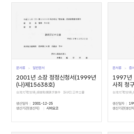
서
수
문서류
일반문서
문서류
증
2001년 소장 정정신청서(1999년
1997년
(나)제15638호)
사죄 청
台湾元「慰安婦」損害賠償請求事件 訴状訂正申立書
台湾元「慰安婦
생산일자
2001-12-25
생산일자
19
생산기관(생산자)
시바요코
생산기관(생산자