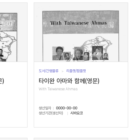
도서/간행물류
리플렛/팜플렛
)
타이완 아마와 함께(영문)
With Taiwanese Ahmas
생산일자
0000-00-00
생산기관(생산자)
시바요코