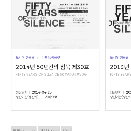
도서/간행물류
리플렛/팜플렛
도서/간행물류
2014년 50년간의 침묵 제30호
2013년
FIFTY YEARS OF SILENCE 50年の沈黙 第30号
FIFTY YEAR
생산일자
2014-04-25
생산일자
20
생산기관(생산자)
시바요코
생산기관(생산자
정
정
정