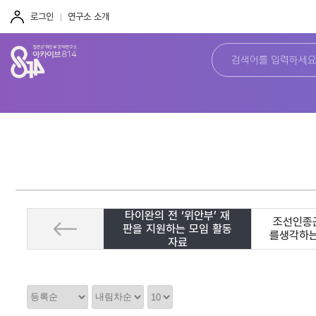
주
본
하
메
문
단
로그인
연구소 소개
뉴
바
바
바
로
로
로
가
가
가
기
기
기
타이완의 전 ‘위안부’ 재
조선인종
판을 지원하는 모임 활동
를생각하
자료
정
정
정
렬
렬
렬
순
갯