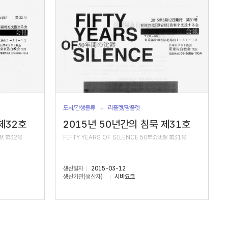
도서/간행물류
리플렛/팜플렛
제32호
2015년 50년간의 침묵 제31호
沈黙 第32号
FIFTY YEARS OF SILENCE 50年の沈黙 第31号
생산일자
2015-03-12
생산기관(생산자)
시바요코