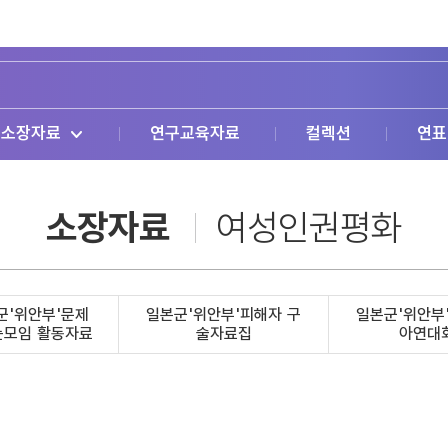
소장자료
연구교육자료
컬렉션
연표
소장자료
여성인권평화
군'위안부'문제
일본군'위안부'피해자 구
일본군'위안부
는모임 활동자료
술자료집
아연대