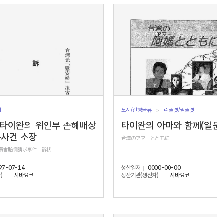
서
도서/간행물류
리플렛/팜플렛
 타이완의 위안부 손해배상
타이완의 아마와 함께(일문
구사건 소장
台湾のアマーとともに
」損害賠償請求事件 訴状
97-07-14
생산일자
0000-00-00
)
시바요코
생산기관(생산자)
시바요코