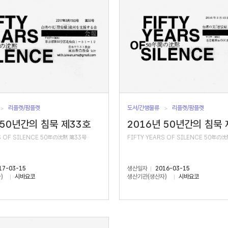
리플렛/팜플렛
도서/간행물류
리플렛/팜플렛
 50년간의 침묵 제33호
2016년 50년간의 침묵 
S OF SILENCE 50年の沈黙 第33号
FIFTY YEARS OF SILENCE 50年の
17-03-15
생산일자
2016-03-15
)
시바요코
생산기관(생산자)
시바요코