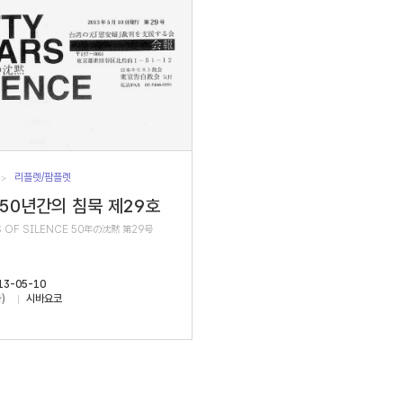
리플렛/팜플렛
 50년간의 침묵 제29호
S OF SILENCE 50年の沈黙 第29号
13-05-10
)
시바요코