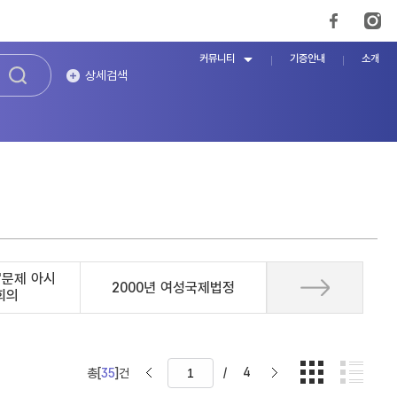
커뮤니티
기증안내
소개
상세검색
'문제 아시
2000년 여성국제법정
회의
/
4
총[
35
]건