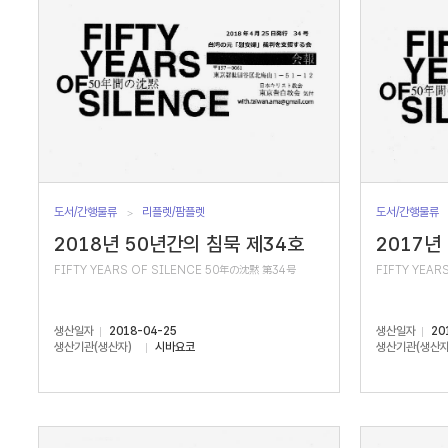
도서/간행물류
리플렛/팜플렛
도서/간행물류
2018년 50년간의 침묵 제34호
2017년
FIFTY YEARS OF SILENCE 50年の沈黙 第34号
FIFTY YEAR
생산일자
2018-04-25
생산일자
20
생산기관(생산자)
시바요코
생산기관(생산자