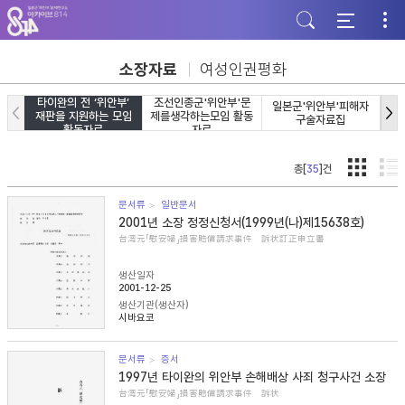
주
본
하
메
문
단
뉴
바
바
바
로
로
로
가
가
소장자료
여성인권평화
가
기
기
기
타이완의 전 ‘위안부’
조선인종군'위안부'문
일본군'위안부'피해자
일
재판을 지원하는 모임
제를생각하는모임 활동
구술자료집
활동자료
자료
총[
35
]건
문서류
일반문서
2001년 소장 정정신청서(1999년(나)제15638호)
台湾元「慰安婦」損害賠償請求事件 訴状訂正申立書
생산일자
2001-12-25
생산기관(생산자)
시바요코
문서류
증서
1997년 타이완의 위안부 손해배상 사죄 청구사건 소장
台湾元「慰安婦」損害賠償請求事件 訴状