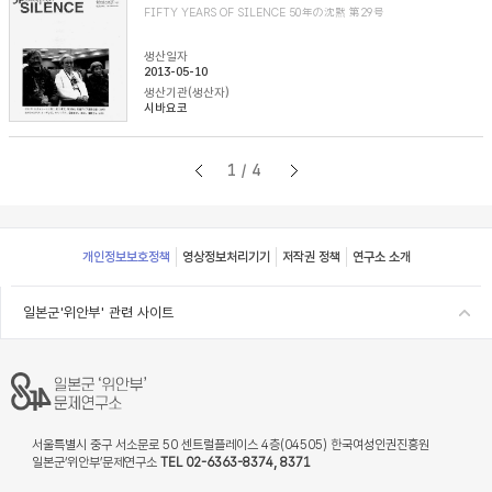
FIFTY YEARS OF SILENCE 50年の沈黙 第29号
생산일자
2013-05-10
생산기관(생산자)
시바요코
1/4
Footer
개인정보보호정책
영상정보처리기기
저작권 정책
연구소 소개
일본군'위안부' 관련 사이트
서울특별시 중구 서소문로 50 센트럴플레이스 4층(04505) 한국여성인권진흥원
일본군‘위안부’문제연구소
TEL 02-6363-8374, 8371