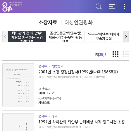
주
본
하
메
문
단
뉴
바
바
바
로
로
로
가
가
소장자료
여성인권평화
가
기
기
기
타이완의 전 ‘위안부’
조선인종군'위안부'문
일본군'위안부'피해자
일
재판을 지원하는 모임
제를생각하는모임 활동
구술자료집
활동자료
자료
총[
35
]건
문서류
일반문서
2001년 소장 정정신청서(1999년(나)제15638호)
台湾元「慰安婦」損害賠償請求事件 訴状訂正申立書
생산일자
2001-12-25
생산기관(생산자)
시바요코
문서류
증서
1997년 타이완의 위안부 손해배상 사죄 청구사건 소장
台湾元「慰安婦」損害賠償請求事件 訴状