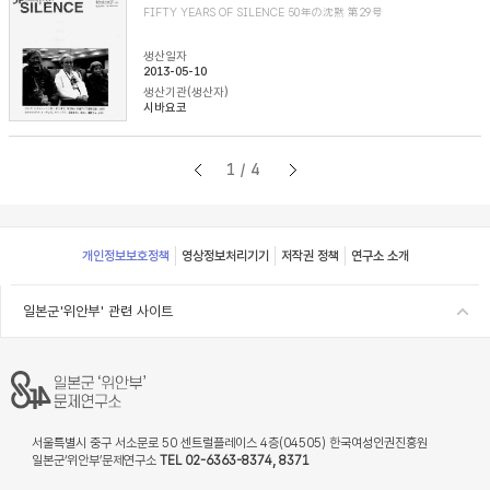
FIFTY YEARS OF SILENCE 50年の沈黙 第29号
생산일자
2013-05-10
생산기관(생산자)
시바요코
1/4
Footer
개인정보보호정책
영상정보처리기기
저작권 정책
연구소 소개
일본군'위안부' 관련 사이트
서울특별시 중구 서소문로 50 센트럴플레이스 4층(04505) 한국여성인권진흥원
일본군‘위안부’문제연구소
TEL 02-6363-8374, 8371