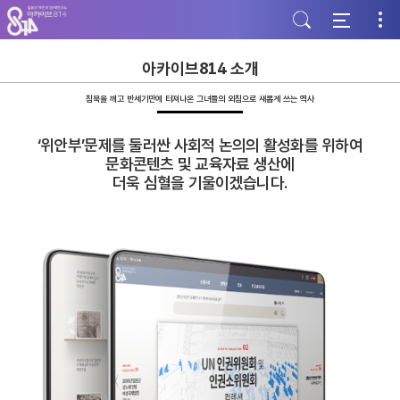
주
본
하
메
문
단
뉴
바
바
바
로
로
로
가
가
아카이브814 소개
가
기
기
기
침묵을 깨고 반세기만에 터져나온 그녀들의 외침으로 새롭게 쓰는 역사
‘위안부’문제를 둘러싼 사회적 논의의 활성화를 위하여
문화콘텐츠 및 교육자료 생산에
더욱 심혈을 기울이겠습니다.