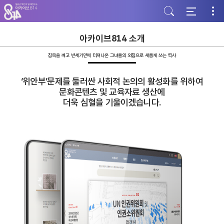
주
본
하
메
문
단
뉴
바
바
바
로
로
로
가
가
아카이브814 소개
가
기
기
기
침묵을 깨고 반세기만에 터져나온 그녀들의 외침으로 새롭게 쓰는 역사
‘위안부’문제를 둘러싼 사회적 논의의 활성화를 위하여
문화콘텐츠 및 교육자료 생산에
더욱 심혈을 기울이겠습니다.