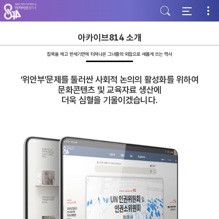
주
본
하
메
문
단
뉴
바
바
바
로
로
로
가
가
아카이브814 소개
가
기
기
기
침묵을 깨고 반세기만에 터져나온 그녀들의 외침으로 새롭게 쓰는 역사
‘위안부’문제를 둘러싼 사회적 논의의 활성화를 위하여
문화콘텐츠 및 교육자료 생산에
더욱 심혈을 기울이겠습니다.