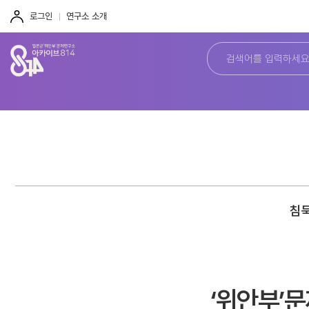
주
본
하
메
문
단
로그인
연구소 소개
뉴
바
바
바
로
로
로
가
가
가
기
기
기
침묵
‘위안부’