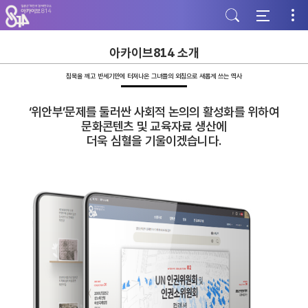
주
본
하
메
문
단
뉴
바
바
바
로
로
로
가
가
아카이브814 소개
가
기
기
기
침묵을 깨고 반세기만에 터져나온 그녀들의 외침으로 새롭게 쓰는 역사
‘위안부’문제를 둘러싼 사회적 논의의 활성화를 위하여
문화콘텐츠 및 교육자료 생산에
더욱 심혈을 기울이겠습니다.